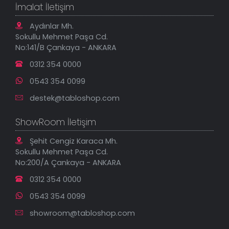
Geçerli İade Koşulları
İmalat İletişim
kaliteli, orijinal rengini daima muhafaza edecek
Tablonu Sen Tasarla
Mesafeli Satış Sözleşmesi
kanvas tablo modellerine
Tablo Saatler
sahip olabilirsiniz.
Gizlilik Güvenlik Politikası
Aydınlar Mh.
Yeni Eklenenler
Sokullu Mehmet Paşa Cd.
En Çok Satılanlar
No:141/B Çankaya - ANKARA
İndirimli Tablolar
0312 354 0000
0543 354 0099
destek@tabloshop.com
ShowRoom İletişim
Şehit Cengiz Karaca Mh.
Sokullu Mehmet Paşa Cd.
No:200/A Çankaya - ANKARA
0312 354 0000
0543 354 0099
showroom@tabloshop.com