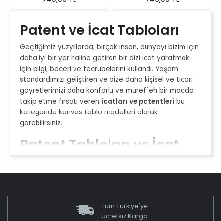
Patent ve İcat Tabloları
Geçtiğimiz yüzyıllarda, birçok insan, dünyayı bizim için
daha iyi bir yer haline getiren bir dizi icat yaratmak
için bilgi, beceri ve tecrübelerini kullandı. Yaşam
standardımızı geliştiren ve bize daha kişisel ve ticari
gayretlerimizi daha konforlu ve müreffeh bir modda
takip etme fırsatı veren
icatları ve patentleri
bu
kategoride kanvas tablo modelleri olarak
görebilirsiniz.
Patent Tabloları ve İcat
Tabloları
Meşhur mucitlere ait
patent tabloları
ve
icat
tabloları
, günümüzde büyük insani ilerlemelerin
kaynağına inmek için psikolojik
motivasyon
amaçlı
Tüm Türkiye'ye
kullanılabilir. İnsanlığın bu değerlerini yaşatmak ve
Ücretsiz Kargo
hatırlamak adına, motivasyon ve
entelektüellik