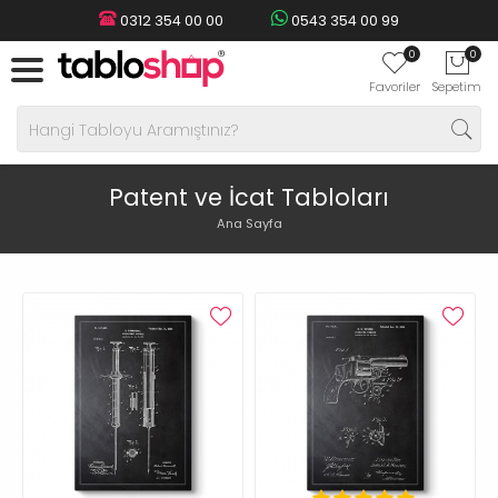
0312 354 00 00
0543 354 00 99
0
0
Favoriler
Sepetim
Patent ve İcat Tabloları
Ana Sayfa