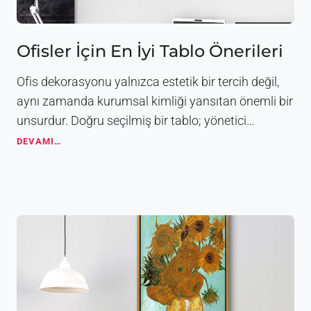
a
r
l
a
Ofisler İçin En İyi Tablo Önerileri
E
v
Ofis dekorasyonu yalnızca estetik bir tercih değil,
i
n
aynı zamanda kurumsal kimliği yansıtan önemli bir
i
unsurdur. Doğru seçilmiş bir tablo; yönetici…
z
i
O
DEVAMI…
G
f
ü
i
z
s
e
l
l
e
l
r
e
İ
ş
ç
t
i
i
n
r
E
i
n