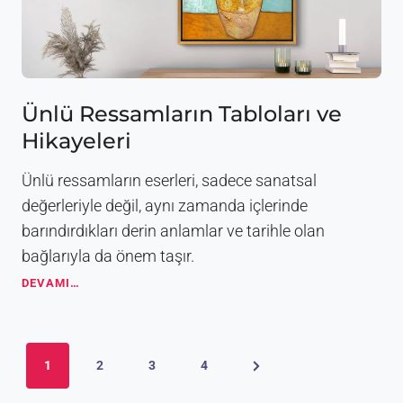
n
İ
y
i
T
a
b
Ünlü Ressamların Tabloları ve
l
Hikayeleri
o
Ö
n
Ünlü ressamların eserleri, sadece sanatsal
e
değerleriyle değil, aynı zamanda içlerinde
r
barındırdıkları derin anlamlar ve tarihle olan
i
l
bağlarıyla da önem taşır.
e
Ü
DEVAMI…
r
n
i
l
ü
Y
R
N
1
2
3
4
e
a
s
e