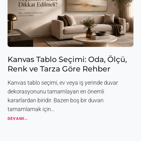
o
ş
n
N
R
e
e
d
h
i
b
r
e
?
r
K
i
a
Kanvas Tablo Seçimi: Oda, Ölçü,
n
Renk ve Tarza Göre Rehber
v
a
s
Kanvas tablo seçimi, ev veya iş yerinde duvar
T
dekorasyonunu tamamlayan en önemli
a
kararlardan biridir. Bazen boş bir duvarı
b
l
tamamlamak için…
o
K
DEVAMI…
l
a
a
n
r
v
d