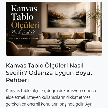
o
y
K
a
n
v
a
s
T
a
b
l
o
Kanvas Tablo Ölçüleri Nasıl
K
Seçilir? Odanıza Uygun Boyut
u
l
Rehberi
l
a
Kanvas tablo ölçüleri, doğru dekorasyon sonucu
n
m
elde etmek isteyen kullanıcıların dikkat etmesi
a
gereken en önemli konuların başında gelir. Aynı
n