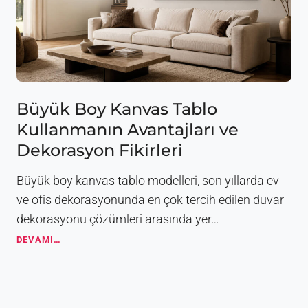
Büyük Boy Kanvas Tablo
Kullanmanın Avantajları ve
Dekorasyon Fikirleri
Büyük boy kanvas tablo modelleri, son yıllarda ev
ve ofis dekorasyonunda en çok tercih edilen duvar
dekorasyonu çözümleri arasında yer…
B
DEVAMI…
ü
y
ü
k
B