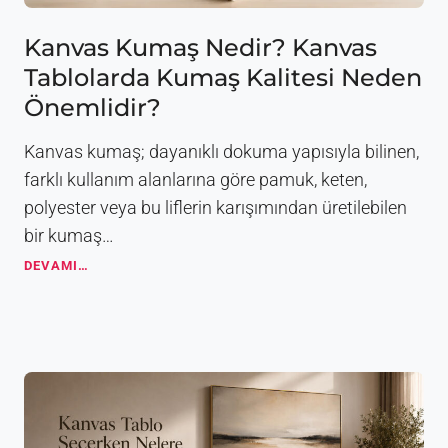
n
ı
B
l
Kanvas Kumaş Nedir? Kanvas
o
S
y
Tablolarda Kumaş Kalitesi Neden
e
u
ç
Önemlidir?
t
i
R
l
e
Kanvas kumaş; dayanıklı dokuma yapısıyla bilinen,
i
h
r
farklı kullanım alanlarına göre pamuk, keten,
b
?
polyester veya bu liflerin karışımından üretilebilen
e
2
r
bir kumaş…
0
i
2
K
DEVAMI…
6
a
D
n
e
v
k
a
o
s
r
K
a
u
s
m
y
a