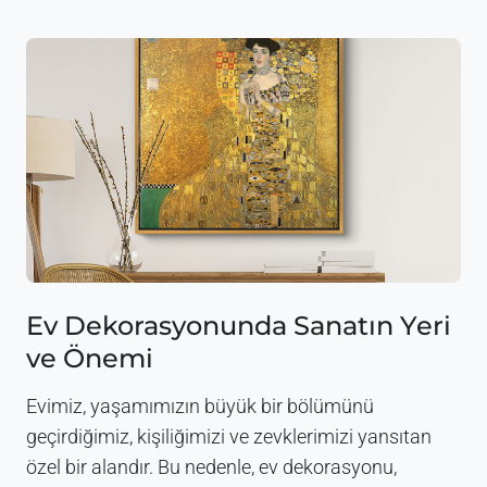
a
a
s
K
T
u
a
m
b
a
l
ş
o
K
S
a
e
l
ç
i
i
t
m
e
i
s
:
i
O
N
Ev Dekorasyonunda Sanatın Yeri
d
e
ve Önemi
a
d
,
e
Ö
n
Evimiz, yaşamımızın büyük bir bölümünü
l
Ö
geçirdiğimiz, kişiliğimizi ve zevklerimizi yansıtan
ç
n
özel bir alandır. Bu nedenle, ev dekorasyonu,
ü
e
,