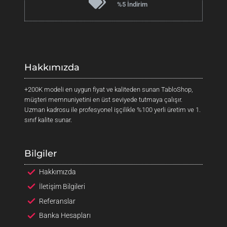
%5 İndirim
y
ı
e
l
e
r
i
Hakkımızda
+200K modeli en uygun fiyat ve kaliteden sunan TabloShop,
müşteri memnuniyetini en üst seviyede tutmaya çalışır.
Uzman kadrosu ile profesyonel işçilikle %100 yerli üretim ve 1.
sınıf kalite sunar.
Bilgiler
Hakkımızda
İletişim Bilgileri
Referanslar
Banka Hesapları