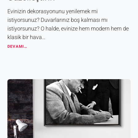
ı
n
Evinizin dekorasyonunu yenilemek mi
Y
istiyorsunuz? Duvarlarınız boş kalması mı
e
istiyorsunuz? O halde, evinize hem modern hem de
r
i
klasik bir hava…
v
D
DEVAMI…
e
e
Ö
k
n
o
e
r
m
a
i
t
i
f
T
a
b
l
o
l