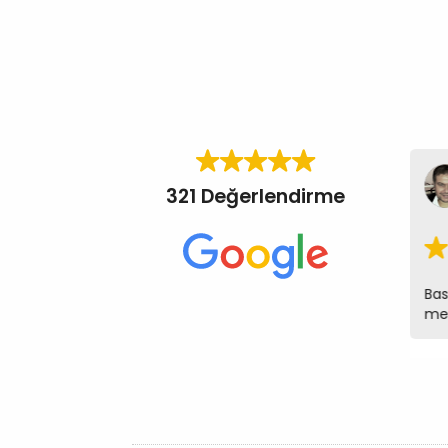
Deniz Aygül
321 Değerlendirme
bir gün önce
Mükemmel kalite,mükemmel hizmet.Bu kadar iyi
olacağını inanın tahmin etmiyordum.Tüm
Bas
çalışanlar çok ilgili ve işini gerçekten çok iyi
mem
yapıyor...