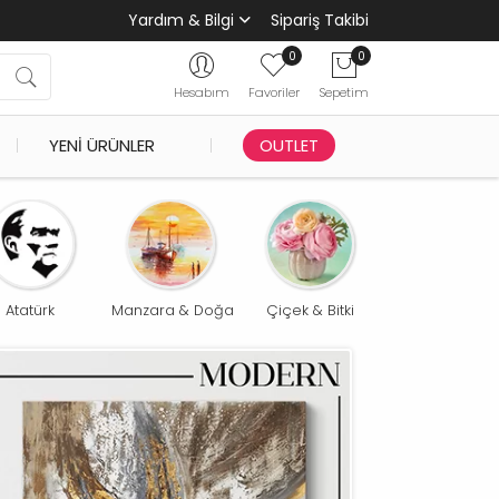
Yardım & Bilgi
Sipariş Takibi
0
0
Hesabım
Favoriler
Sepetim
YENI ÜRÜNLER
OUTLET
Atatürk
Manzara & Doğa
Çiçek & Bitki
Şehirler