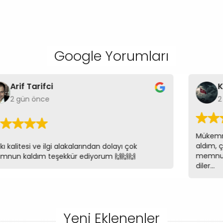
Google Yorumları
Arif Tarifci
K
2 gün önce
2
Mükemme
aldım, 
kı kalitesi ve ilgi alakalarından dolayı çok
memnun 
nun kaldım teşekkür ediyorum 🙌🙌🙌
diler...
Yeni Eklenenler