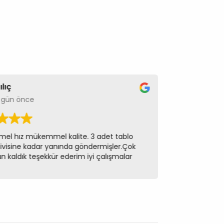
ılıç
Dilek
 gün önce
bir h
l hız mükemmel kalite. 3 adet tablo
Malzeme kali
çivisine kadar yanında göndermişler.Çok
erken teslim
kaldık teşekkür ederim iyi çalışmalar
sırayı almas