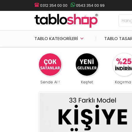
0312 354 00 00
0543 354 00 99
TABLO KATEGORILERI
TABLO TASA
etro & Vintage
Sende Al !
Keşfet
Kaçırma 