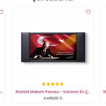
Siyah Beyaz Atatürk Portresi Kanvas Tablo
Atatürk Makam Panosu - Vatanını En Çok Seven
4.499,00 TL