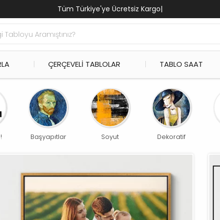
Tüm Türkiye'ye Ücr
|
RLA
ÇERÇEVELI TABLOLAR
TABLO SAAT
!
Başyapıtlar
Soyut
Dekoratif