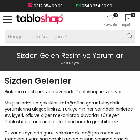
0312 354 00 00
0543 354 00 99
0
0
Favoriler
Sepetim
Sizden Gelen Resim ve Yorumlar
Ana Sayfa
Sizden Gelenler
Binlerce müşterimizin duvarında Tabloshop imzası var.
Müşterilerimizin çektikleri fotoğrafları görüntüleyebilir,
yorumlarına ulaşabilirsiniz. Türkiye'nin her yerindeki binlerce
ev, işyeri, ofis ve diğer mekanlarda duvarları süsleyen
Tabloshop ürünlerinin bir kısmını burada görebilirsiniz.
Duvar dizaynında günü yakalamak, değişen moda ve
trendlere uyum sağlamak isteyen bunun yanında aradığı