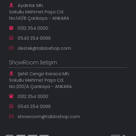
Tablo Saatler
Gizlilik Güvenlik Politikası
Aydınlar Mh.
Yeni Eklenenler
Sokullu Mehmet Paşa Cd.
En Çok Satılanlar
No:141/B Çankaya - ANKARA
İndirimli Tablolar
0312 354 0000
0543 354 0099
destek@tabloshop.com
ShowRoom İletişim
Şehit Cengiz Karaca Mh.
Sokullu Mehmet Paşa Cd.
No:200/A Çankaya - ANKARA
0312 354 0000
0543 354 0099
showroom@tabloshop.com