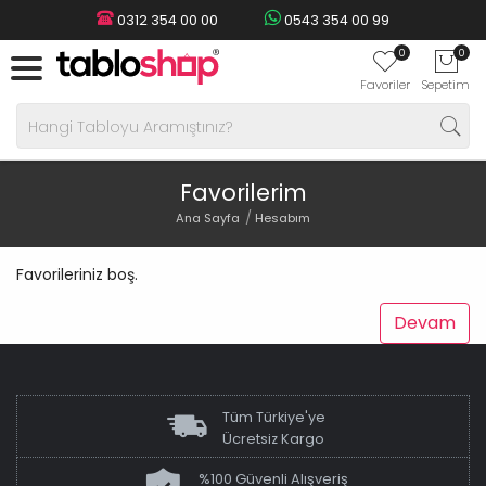
0312 354 00 00
0543 354 00 99
0
0
Favoriler
Sepetim
Favorilerim
Ana Sayfa
Hesabım
Favorileriniz boş.
Devam
Tüm Türkiye'ye
Ücretsiz Kargo
%100 Güvenli Alışveriş