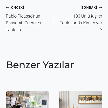
Yazı
ÖNCEKI
SONRAKI
gezinmesi
Pablo Picasso’nun
103 Ünlü Kişiler
Başyapıtı Guernica
Tablosunda Kimler var
Tablosu
?
Benzer Yazılar