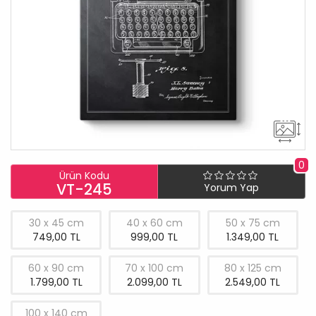
0
Ürün Kodu
VT-245
Yorum Yap
30 x 45 cm
40 x 60 cm
50 x 75 cm
749,00 TL
999,00 TL
1.349,00 TL
60 x 90 cm
70 x 100 cm
80 x 125 cm
1.799,00 TL
2.099,00 TL
2.549,00 TL
100 x 140 cm