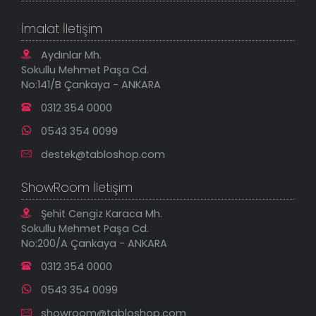
Sipariş Takibi
Tablo Ölçü ve Fiyatları
Kanvas Tablolar
Geçerli İade Koşulları
İmalat İletişim
Tablonu Sen Tasarla
Mesafeli Satış Sözleşmesi
Tablo Saatler
Gizlilik Güvenlik Politikası
Aydınlar Mh.
Yeni Eklenenler
Sokullu Mehmet Paşa Cd.
En Çok Satılanlar
No:141/B Çankaya - ANKARA
İndirimli Tablolar
0312 354 0000
0543 354 0099
destek@tabloshop.com
ShowRoom İletişim
Şehit Cengiz Karaca Mh.
Sokullu Mehmet Paşa Cd.
No:200/A Çankaya - ANKARA
0312 354 0000
0543 354 0099
showroom@tabloshop.com