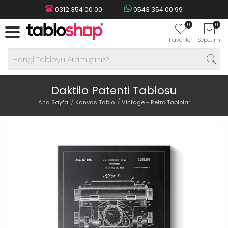
0312 354 00 00
0543 354 00 99
0
0
Favoriler
Sepetim
Daktilo Patenti Tablosu
Ana Sayfa
Kanvas Tablo
Vintage - Retro Tablolar