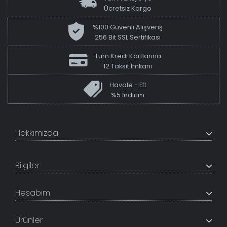
Ücretsiz Kargo
%100 Güvenli Alışveriş
256 Bit SSL Sertifikası
Tüm Kredi Kartlarına
12 Taksit İmkanı
Havale - Eft
%5 İndirim
Hakkımızda
+200K modeli en uygun fiyat ve kaliteden sunan
TabloShop, müşteri memnuniyetini en üst seviyede
Bilgiler
tutmaya çalışır. Uzman kadrosu ile profesyonel işçilikle
%100 yerli üretim ve 1. sınıf kalite sunar.
Hakkımızda
Hesabım
İletişim Bilgileri
Referanslar
Müşteri Paneli
Banka Hesapları
Ürünler
Tüm Siparişlerim
Sık Sorulan Sorular