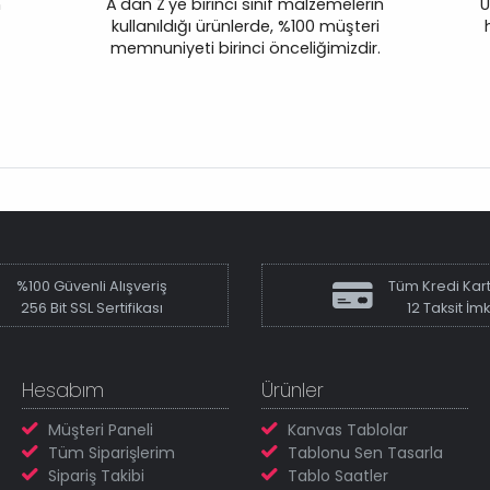
n
A'dan Z'ye birinci sınıf malzemelerin
Ü
kullanıldığı ürünlerde, %100 müşteri
memnuniyeti birinci önceliğimizdir.
%100 Güvenli Alışveriş
Tüm Kredi Kart
256 Bit SSL Sertifikası
12 Taksit İm
Hesabım
Ürünler
Müşteri Paneli
Kanvas Tablolar
Tüm Siparişlerim
Tablonu Sen Tasarla
Sipariş Takibi
Tablo Saatler