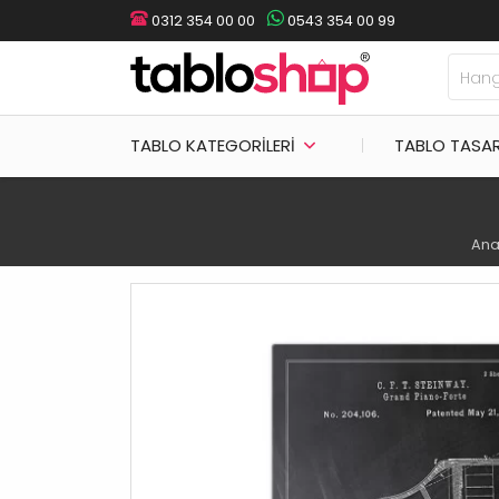
0312 354 00 00
0543 354 00 99
TABLO KATEGORILERI
TABLO TASA
Ana