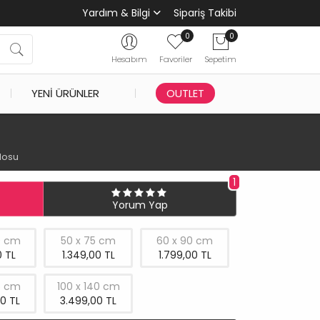
Yardım & Bilgi
Sipariş Takibi
0
0
Hesabım
Favoriler
Sepetim
YENI ÜRÜNLER
OUTLET
losu
1
Yorum Yap
0 cm
50 x 75 cm
60 x 90 cm
 TL
1.349,00 TL
1.799,00 TL
5 cm
100 x 140 cm
0 TL
3.499,00 TL