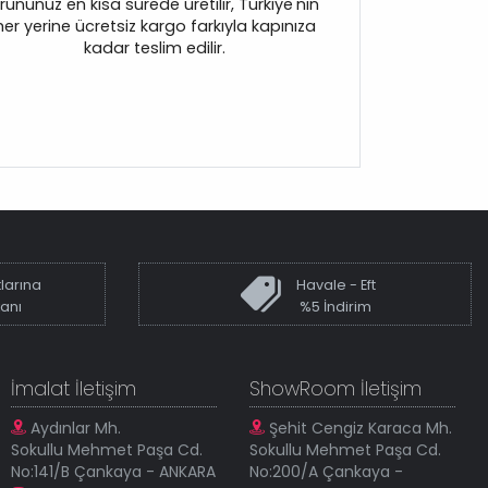
rününüz en kısa sürede üretilir, Türkiye'nin
her yerine ücretsiz kargo farkıyla kapınıza
kadar teslim edilir.
larına
Havale - Eft
kanı
%5 İndirim
İmalat İletişim
ShowRoom İletişim
Aydınlar Mh.
Şehit Cengiz Karaca Mh.
Sokullu Mehmet Paşa Cd.
Sokullu Mehmet Paşa Cd.
No:141/B Çankaya - ANKARA
No:200/A Çankaya -