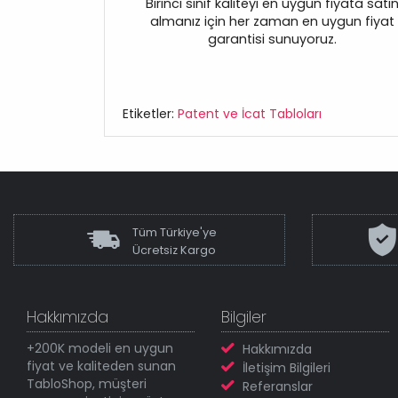
Birinci sınıf kaliteyi en uygun fiyata satı
almanız için her zaman en uygun fiyat
garantisi sunuyoruz.
Etiketler:
Patent ve İcat Tabloları
Tüm Türkiye'ye
Ücretsiz Kargo
Hakkımızda
Bilgiler
+200K modeli en uygun
Hakkımızda
fiyat ve kaliteden sunan
İletişim Bilgileri
TabloShop, müşteri
Referanslar