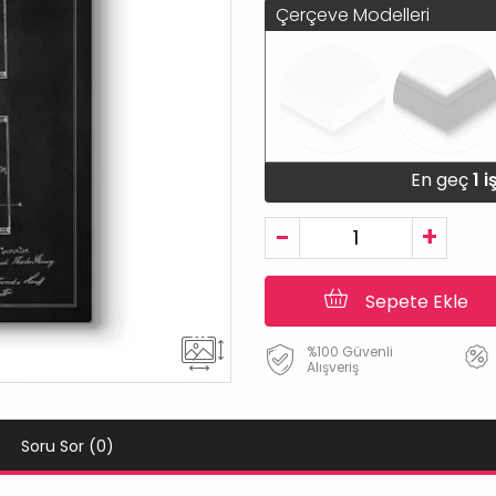
Çerçeve Modelleri
En geç
1 
-
+
Sepete Ekle
%100 Güvenli
Alışveriş
Soru Sor (0)