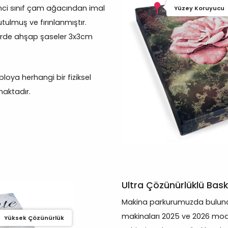
inci sınıf çam ağacından imal
Yüzey Koruyucu
tulmuş ve fırınlanmıştır.
lerde ahşap şaseler 3x3cm
oya herhangi bir fiziksel
aktadır.
Ultra Çözünürlüklü Bask
Makina parkurumuzda bulunan
makinaları 2025 ve 2026 mod
Yüksek Çözünürlük