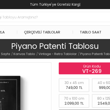
Tüm Türkiye'ye Ücretsiz Kargo
|
RLA
ÇERÇEVELI TABLOLAR
TABLO SAAT
Piyano Patenti Tablosu
 Sayfa
Kanvas Tablo
Vintage - Retro Tablolar
Piyano Patenti Tab
Ürün Kodu
VT-269
30 x 45 cm
40 x 6
749,00 TL
999,00
70 x 100 cm
80 x 12
2.099,00 TL
2.549,0