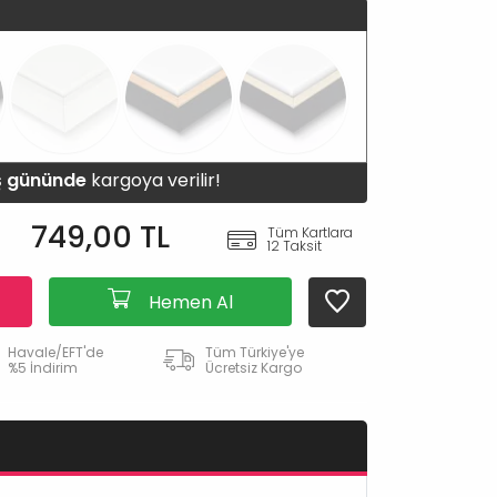
iş gününde
kargoya verilir!
749,00 TL
Tüm Kartlara
12 Taksit
Hemen Al
Havale/EFT'de
Tüm Türkiye'ye
%5 İndirim
Ücretsiz Kargo