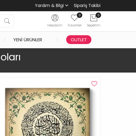
Yardım & Bilgi
Sipariş Takibi
0
0
Hesabım
Favoriler
Sepetim
YENI ÜRÜNLER
OUTLET
oları