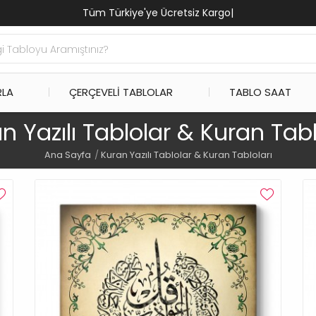
Tüm Türkiye'ye Ücretsiz Kar
|
RLA
ÇERÇEVELI TABLOLAR
TABLO SAAT
n Yazılı Tablolar & Kuran Tabl
Ana Sayfa
Kuran Yazılı Tablolar & Kuran Tabloları