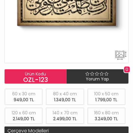
0
Ürün Kodu
OZL-123
Yorum Yap
60 x 30 cm
80 x 40 cm
100 x 50 cm
949,00 TL
1.349,00 TL
1.799,00 TL
120 x 60 cm
140 x 70 cm
160 x 80 cm
2.149,00 TL
2.499,00 TL
3.249,00 TL
Çerçeve Modelleri