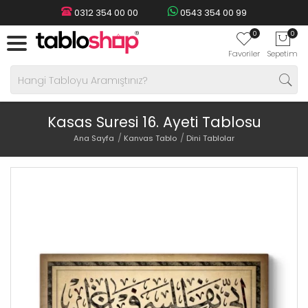
0312 354 00 00
0543 354 00 99
0
0
Favoriler
Sepetim
Kasas Suresi 16. Ayeti Tablosu
Ana Sayfa
Kanvas Tablo
Dini Tablolar