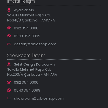
İmalat İletişim
Tablonu Sen Tasarla
Mesafeli Satış Sözleşmesi
Tablo Saatler
Gizlilik Güvenlik Politikası
Aydınlar Mh.
Yeni Eklenenler
Sokullu Mehmet Paşa Cd.
En Çok Satılanlar
No:141/B Çankaya - ANKARA
İndirimli Tablolar
0312 354 0000
0543 354 0099
destek@tabloshop.com
ShowRoom İletişim
Şehit Cengiz Karaca Mh.
Sokullu Mehmet Paşa Cd.
No:200/A Çankaya - ANKARA
0312 354 0000
0543 354 0099
showroom@tabloshop.com