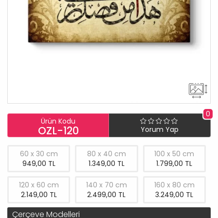
0
Ürün Kodu
OZL-120
Yorum Yap
60 x 30 cm
80 x 40 cm
100 x 50 cm
949,00 TL
1.349,00 TL
1.799,00 TL
120 x 60 cm
140 x 70 cm
160 x 80 cm
2.149,00 TL
2.499,00 TL
3.249,00 TL
Çerçeve Modelleri