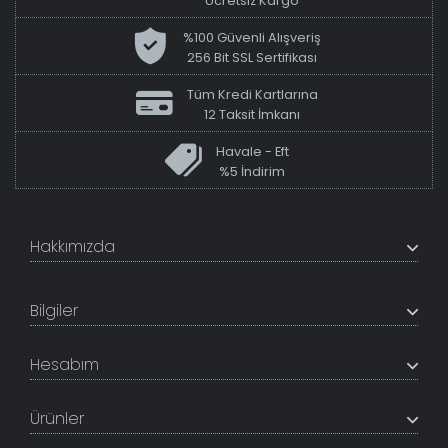
Ücretsiz Kargo
%100 Güvenli Alışveriş
256 Bit SSL Sertifikası
Tüm Kredi Kartlarına
12 Taksit İmkanı
Havale - Eft
%5 İndirim
Hakkımızda
+200K modeli en uygun fiyat ve kaliteden sunan
TabloShop, müşteri memnuniyetini en üst seviyede
Bilgiler
tutmaya çalışır. Uzman kadrosu ile profesyonel işçilikle
%100 yerli üretim ve 1. sınıf kalite sunar.
Hakkımızda
Hesabım
İletişim Bilgileri
Referanslar
Müşteri Paneli
Banka Hesapları
Ürünler
Tüm Siparişlerim
Sık Sorulan Sorular
Sipariş Takibi