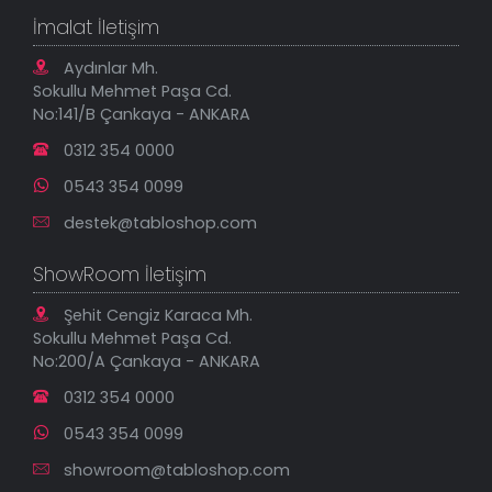
Tablo Ölçü ve Fiyatları
Kanvas Tablolar
Geçerli İade Koşulları
İmalat İletişim
Tablonu Sen Tasarla
Mesafeli Satış Sözleşmesi
Tablo Saatler
Gizlilik Güvenlik Politikası
Aydınlar Mh.
Yeni Eklenenler
Sokullu Mehmet Paşa Cd.
En Çok Satılanlar
No:141/B Çankaya - ANKARA
İndirimli Tablolar
0312 354 0000
0543 354 0099
destek@tabloshop.com
ShowRoom İletişim
Şehit Cengiz Karaca Mh.
Sokullu Mehmet Paşa Cd.
No:200/A Çankaya - ANKARA
0312 354 0000
0543 354 0099
showroom@tabloshop.com