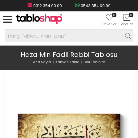
0312 354 00 00
0543 354 00 99
0
0
Favoriler
Sepetim
Haza Min Fadli Rabbi Tablosu
Ana Sayfa
Kanvas Tablo
Dini Tablolar