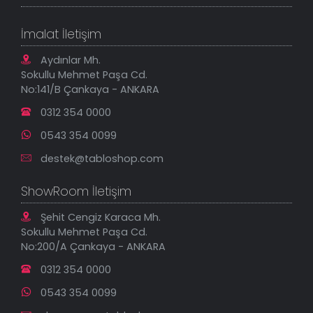
Sık Sorulan Sorular
Sipariş Takibi
Tablo Ölçü ve Fiyatları
Kanvas Tablolar
Geçerli İade Koşulları
İmalat İletişim
Tablonu Sen Tasarla
Mesafeli Satış Sözleşmesi
Tablo Saatler
Gizlilik Güvenlik Politikası
Aydınlar Mh.
Yeni Eklenenler
Sokullu Mehmet Paşa Cd.
En Çok Satılanlar
No:141/B Çankaya - ANKARA
İndirimli Tablolar
0312 354 0000
0543 354 0099
destek@tabloshop.com
ShowRoom İletişim
Şehit Cengiz Karaca Mh.
Sokullu Mehmet Paşa Cd.
No:200/A Çankaya - ANKARA
0312 354 0000
0543 354 0099