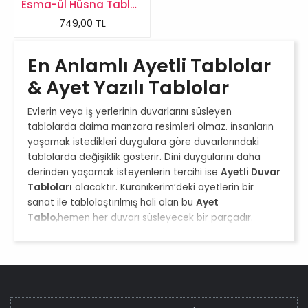
Esma-ül Hüsna Tablosu
749,00 TL
En Anlamlı Ayetli Tablolar
& Ayet Yazılı Tablolar
Evlerin veya iş yerlerinin duvarlarını süsleyen
tablolarda daima manzara resimleri olmaz. İnsanların
yaşamak istedikleri duygulara göre duvarlarındaki
tablolarda değişiklik gösterir. Dini duygularını daha
derinden yaşamak isteyenlerin tercihi ise
Ayetli Duvar
Tabloları
olacaktır. Kuranıkerim’deki ayetlerin bir
sanat ile tablolaştırılmış hali olan bu
Ayet
Tablo,
hemen her duvarı süsleyecek bir parçadır.
Dinimiz açısından büyük öneme sahip olan Kuranıkerim
ve içerisindeki ayetleri kalbimizde yaşadığımız gibi
duvarlarımızda da yaşatmak istersek,
Ayet Yazılı
Tablolar
bunun için en uygun seçenek olacaktır.
Dilimizde düşürmediğimiz veya her an hatırlamamız