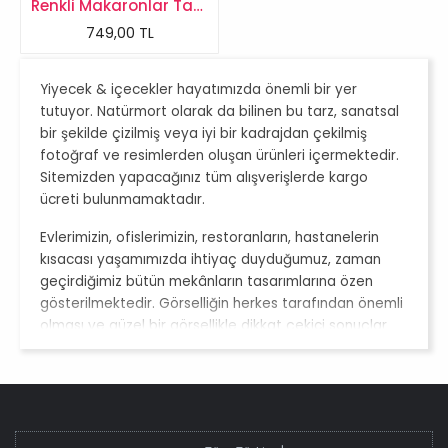
Renkli Makaronlar Tablosu
749,00 TL
Yiyecek & içecekler hayatımızda önemli bir yer
tutuyor. Natürmort olarak da bilinen bu tarz, sanatsal
bir şekilde çizilmiş veya iyi bir kadrajdan çekilmiş
fotoğraf ve resimlerden oluşan ürünleri içermektedir.
Sitemizden yapacağınız tüm alışverişlerde kargo
ücreti bulunmamaktadır.
Evlerimizin, ofislerimizin, restoranların, hastanelerin
kısacası yaşamımızda ihtiyaç duyduğumuz, zaman
geçirdiğimiz bütün mekânların tasarımlarına özen
gösterilmektedir. Görselliğin herkes tarafından önemli
olması ve güzel bir görsellikle dikkat çekici sonuçlar
ortaya konması da gösterilen özeni arttırmaktadır. Bu
mekânların tüm dizaynlarından sonra son rötuş olarak
insanların kendi zevklerine göre tablolar seçerek
duvarlara asmaları kalmaktadır.
Natürmort tablolar
bu çerçevede seçilen tabloların başında gelmektedir.