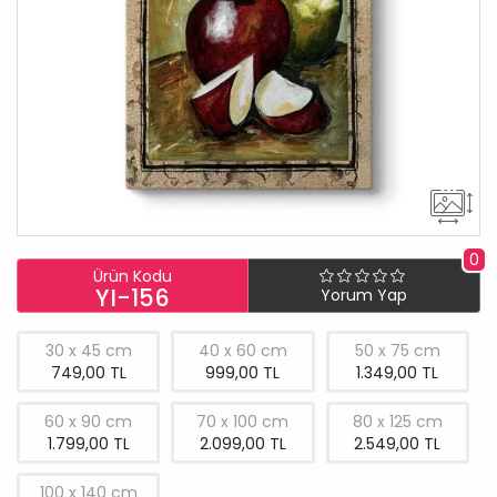
0
Ürün Kodu
YI-156
Yorum Yap
30 x 45 cm
40 x 60 cm
50 x 75 cm
749,00 TL
999,00 TL
1.349,00 TL
60 x 90 cm
70 x 100 cm
80 x 125 cm
1.799,00 TL
2.099,00 TL
2.549,00 TL
100 x 140 cm