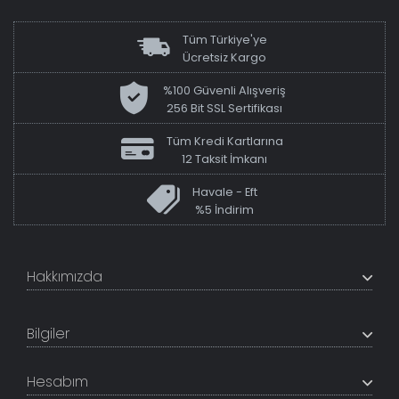
Tüm Türkiye'ye
Ücretsiz Kargo
%100 Güvenli Alışveriş
256 Bit SSL Sertifikası
Tüm Kredi Kartlarına
12 Taksit İmkanı
Havale - Eft
%5 İndirim
Hakkımızda
+200K modeli en uygun fiyat ve kaliteden sunan
TabloShop, müşteri memnuniyetini en üst seviyede
Bilgiler
tutmaya çalışır. Uzman kadrosu ile profesyonel işçilikle
%100 yerli üretim ve 1. sınıf kalite sunar.
Hakkımızda
Hesabım
İletişim Bilgileri