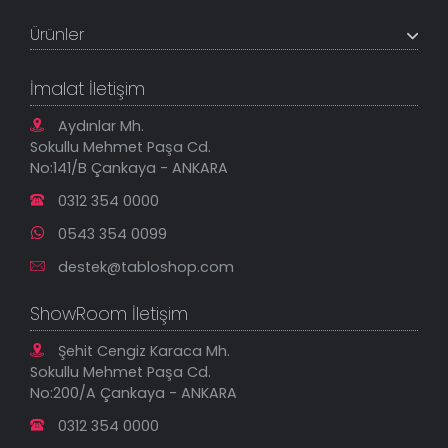
Referanslar
Müşteri Paneli
Banka Hesapları
Ürünler
Tüm Siparişlerim
Sık Sorulan Sorular
Sipariş Takibi
Tablo Ölçü ve Fiyatları
Kanvas Tablolar
Geçerli İade Koşulları
İmalat İletişim
Tablonu Sen Tasarla
Mesafeli Satış Sözleşmesi
Tablo Saatler
Gizlilik Güvenlik Politikası
Aydınlar Mh.
Yeni Eklenenler
Sokullu Mehmet Paşa Cd.
En Çok Satılanlar
No:141/B Çankaya - ANKARA
İndirimli Tablolar
0312 354 0000
0543 354 0099
destek@tabloshop.com
ShowRoom İletişim
Şehit Cengiz Karaca Mh.
Sokullu Mehmet Paşa Cd.
No:200/A Çankaya - ANKARA
0312 354 0000