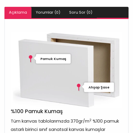
Açıklama
Yorumlar (0)
Soru Sor (0)
Pamuk Kumaş
Ahşap Şase
%100 Pamuk Kumaş
2
Tüm kanvas tablolarımızda 370gr/m
%100 pamuk
astarlı birinci sınıf sanatsal kanvas kumaşlar