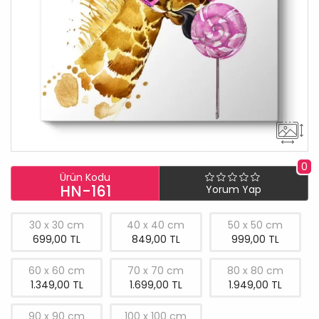
0
Ürün Kodu
HN-161
Yorum Yap
30 x 30 cm
40 x 40 cm
50 x 50 cm
699,00 TL
849,00 TL
999,00 TL
60 x 60 cm
70 x 70 cm
80 x 80 cm
1.349,00 TL
1.699,00 TL
1.949,00 TL
90 x 90 cm
100 x 100 cm