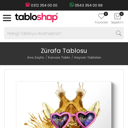
0312 354 00 00
0543 354 00 99
0
0
Favoriler
Sepetim
Zürafa Tablosu
Ana Sayfa
Kanvas Tablo
Hayvan Tabloları