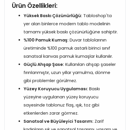
Ürün Özellikleri:
Yüksek Baskı Çözünürlüğü:
Tabloshop'ta
yer alan binlerce modern tablo modelinin
tamamı yüksek baskı çözünürlüğüne sahiptir.
%100 Pamuk Kumaş:
Duvar tablolarının
üretiminde %100 pamuk astarlı birinci sınıf
sanatsal kanvas pamuk kumaşlar kullanılır.
Güçlü Ahşap Şase:
Kullanılan ahşap şaseler
fırınlanmıştır, uzun yıllar yamulma, dönme
gibi problemler görülmez.
Yüzey Koruyucu Uygulaması:
Baskı
yüzeyine uygulanan yüzey koruyucu
sayesinde tablonuz flaş, ışık, toz gibi
etkenlerden zarar görmez.
Sanatsal ve Büyüleyici Tasarım:
Zarif
kadınların şık ve sanatsal tasarımı, yaşam ve