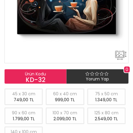
0
Ürün Kodu
KD-32
Yorum Yap
45 x 30 cm
60 x 40 cm
75 x 50 cm
749,00 TL
999,00 TL
1.349,00 TL
90 x 60 cm
100 x 70 cm
125 x 80 cm
1.799,00 TL
2.099,00 TL
2.549,00 TL
140 x 100 cm