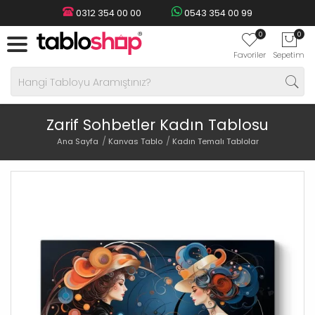
0312 354 00 00
0543 354 00 99
0
0
Favoriler
Sepetim
Zarif Sohbetler Kadın Tablosu
Ana Sayfa
Kanvas Tablo
Kadın Temalı Tablolar