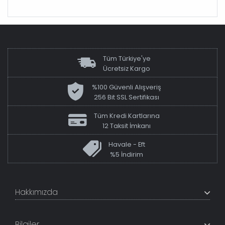
Tüm Türkiye'ye
Ücretsiz Kargo
%100 Güvenli Alışveriş
256 Bit SSL Sertifikası
Tüm Kredi Kartlarına
12 Taksit İmkanı
Havale - Eft
%5 İndirim
Hakkımızda
+200K modeli en uygun fiyat ve kaliteden sunan
TabloShop, müşteri memnuniyetini en üst seviyede
Bilgiler