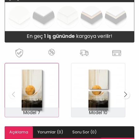
En geç
1 iş gününde
kargoya verilir!
Model 7
Model 10
Açıklama
Yorumlar (0)
Soru Sor (0)