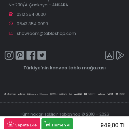
No:200/A Çankaya - ANKARA
0312 354 0000
0543 354 0099
showroom@tabloshop.com
Türkiye'nin
kanvas tablo
mağazası
Tüm hakları saklıdır TabloShop © 2010 - 2026
949,00 TL
Tabloshop, 256 bit şifreleme sistemiyle korunmaktadır.
Sepete Ekle
Hemen Al