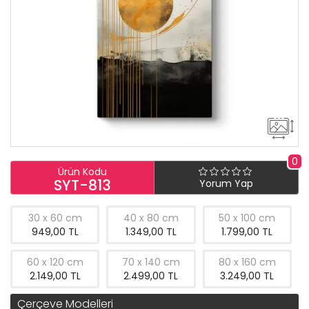
0
Ürün Kodu
SYT-813
Yorum Yap
30 x 60 cm
40 x 80 cm
50 x 100 cm
949,00 TL
1.349,00 TL
1.799,00 TL
60 x 120 cm
70 x 140 cm
80 x 160 cm
2.149,00 TL
2.499,00 TL
3.249,00 TL
Çerçeve Modelleri