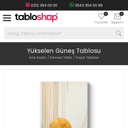
0312 354 00 00
0543 354 00 99
0
0
Favoriler
Sepetim
Yükselen Güneş Tablosu
Ana Sayfa
Kanvas Tablo
Soyut Tablolar