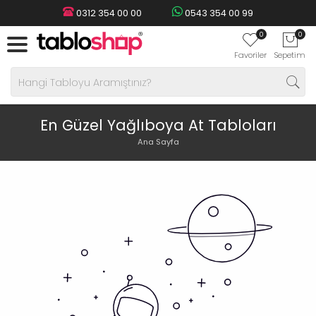
0312 354 00 00
0543 354 00 99
0
0
Favoriler
Sepetim
En Güzel Yağlıboya At Tabloları
Ana Sayfa