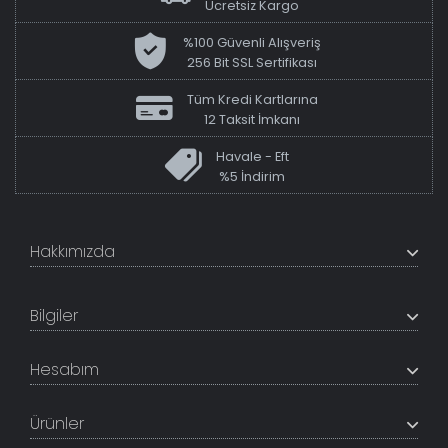
Ücretsiz Kargo
%100 Güvenli Alışveriş
256 Bit SSL Sertifikası
Tüm Kredi Kartlarına
12 Taksit İmkanı
Havale - Eft
%5 İndirim
Hakkımızda
+200K modeli en uygun fiyat ve kaliteden sunan
TabloShop, müşteri memnuniyetini en üst seviyede
Bilgiler
tutmaya çalışır. Uzman kadrosu ile profesyonel işçilikle
%100 yerli üretim ve 1. sınıf kalite sunar.
Hakkımızda
Hesabım
İletişim Bilgileri
Referanslar
Müşteri Paneli
Banka Hesapları
Ürünler
Tüm Siparişlerim
Sık Sorulan Sorular
Sipariş Takibi