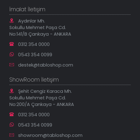
Tablo Ölçü ve Fiyatları
Kanvas Tablolar
Geçerli İade Koşulları
İmalat İletişim
Tablonu Sen Tasarla
Mesafeli Satış Sözleşmesi
Tablo Saatler
Gizlilik Güvenlik Politikası
Aydınlar Mh.
Yeni Eklenenler
Sokullu Mehmet Paşa Cd.
En Çok Satılanlar
No:141/B Çankaya - ANKARA
İndirimli Tablolar
0312 354 0000
0543 354 0099
destek@tabloshop.com
ShowRoom İletişim
Şehit Cengiz Karaca Mh.
Sokullu Mehmet Paşa Cd.
No:200/A Çankaya - ANKARA
0312 354 0000
0543 354 0099
showroom@tabloshop.com