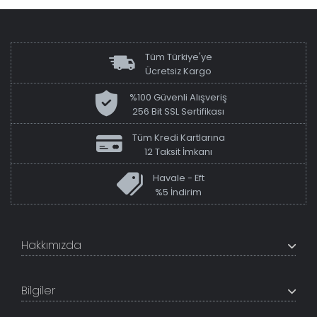
Tüm Türkiye'ye
Ücretsiz Kargo
%100 Güvenli Alışveriş
256 Bit SSL Sertifikası
Tüm Kredi Kartlarına
12 Taksit İmkanı
Havale - Eft
%5 İndirim
Hakkımızda
+200K modeli en uygun fiyat ve kaliteden sunan
TabloShop, müşteri memnuniyetini en üst seviyede
Bilgiler
tutmaya çalışır. Uzman kadrosu ile profesyonel işçilikle
%100 yerli üretim ve 1. sınıf kalite sunar.
Hakkımızda