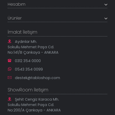
Hesabım
İletişim Bilgileri
Referanslar
Müşteri Paneli
Banka Hesapları
Ürünler
Tüm Siparişlerim
Sık Sorulan Sorular
Sipariş Takibi
Tablo Ölçü ve Fiyatları
Kanvas Tablolar
Geçerli İade Koşulları
İmalat İletişim
Tablonu Sen Tasarla
Mesafeli Satış Sözleşmesi
Tablo Saatler
Gizlilik Güvenlik Politikası
Aydınlar Mh.
Yeni Eklenenler
Sokullu Mehmet Paşa Cd.
En Çok Satılanlar
No:141/B Çankaya - ANKARA
İndirimli Tablolar
0312 354 0000
0543 354 0099
destek@tabloshop.com
ShowRoom İletişim
Şehit Cengiz Karaca Mh.
Sokullu Mehmet Paşa Cd.
No:200/A Çankaya - ANKARA