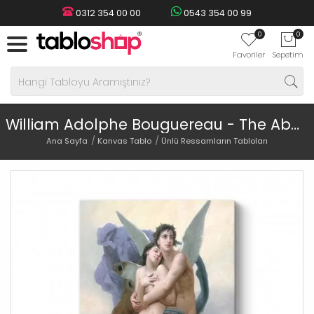
0312 354 00 00
0543 354 00 99
0
0
Favoriler
Sepetim
William Adolphe Bouguereau - The Abduction of Psyche Tablosu
Ana Sayfa
Kanvas Tablo
Ünlü Ressamların Tabloları