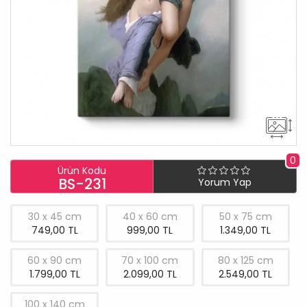
0
Ürün Kodu
BS-231
Yorum Yap
30 x 45 cm
40 x 60 cm
50 x 75 cm
749,00 TL
999,00 TL
1.349,00 TL
60 x 90 cm
70 x 100 cm
80 x 125 cm
1.799,00 TL
2.099,00 TL
2.549,00 TL
100 x 140 cm