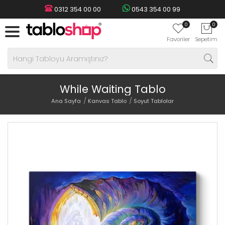
0312 354 00 00
0543 354 00 99
0
0
Favoriler
Sepetim
While Waiting Tablo
Ana Sayfa
Kanvas Tablo
Soyut Tablolar