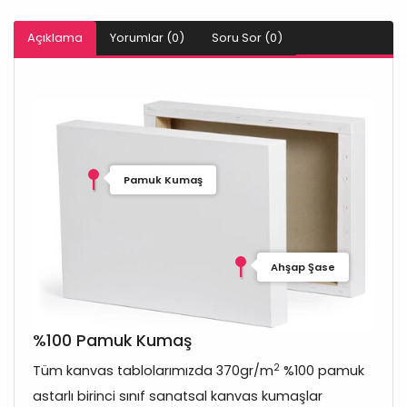
Açıklama
Yorumlar (0)
Soru Sor (0)
Pamuk Kumaş
Ahşap Şase
%100 Pamuk Kumaş
2
Tüm kanvas tablolarımızda 370gr/m
%100 pamuk
astarlı birinci sınıf sanatsal kanvas kumaşlar