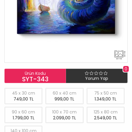
0
Ürün Kodu
SYT-343
Yorum Yap
45 x 30 cm
60 x 40 cm
75 x 50 cm
749,00 TL
999,00 TL
1.349,00 TL
90 x 60 cm
100 x 70 cm
125 x 80 cm
1.799,00 TL
2.099,00 TL
2.549,00 TL
140 x 100 cm