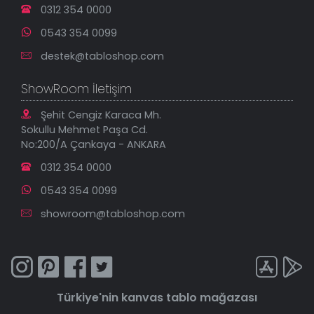
0312 354 0000
0543 354 0099
destek@tabloshop.com
ShowRoom İletişim
Şehit Cengiz Karaca Mh.
Sokullu Mehmet Paşa Cd.
No:200/A Çankaya - ANKARA
0312 354 0000
0543 354 0099
showroom@tabloshop.com
Türkiye'nin
kanvas tablo
mağazası