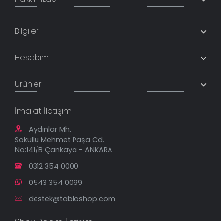
+200K modeli en uygun fiyat ve kaliteden sunan
TabloShop, müşteri memnuniyetini en üst seviyede
Bilgiler
tutmaya çalışır. Uzman kadrosu ile profesyonel işçilikle
%100 yerli üretim ve 1. sınıf kalite sunar.
Hakkımızda
Hesabım
İletişim Bilgileri
Referanslar
Müşteri Paneli
Banka Hesapları
Ürünler
Tüm Siparişlerim
Sık Sorulan Sorular
Sipariş Takibi
Tablo Ölçü ve Fiyatları
Kanvas Tablolar
Geçerli İade Koşulları
İmalat İletişim
Tablonu Sen Tasarla
Mesafeli Satış Sözleşmesi
Tablo Saatler
Gizlilik Güvenlik Politikası
Aydınlar Mh.
Yeni Eklenenler
Sokullu Mehmet Paşa Cd.
En Çok Satılanlar
No:141/B Çankaya - ANKARA
İndirimli Tablolar
0312 354 0000
0543 354 0099
destek@tabloshop.com