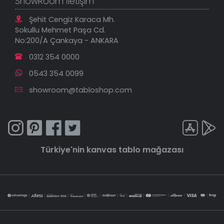
ShowRoom İletişim
Şehit Cengiz Karaca Mh.
Sokullu Mehmet Paşa Cd.
No:200/A Çankaya - ANKARA
0312 354 0000
0543 354 0099
showroom@tabloshop.com
Türkiye'nin
kanvas tablo
mağazası