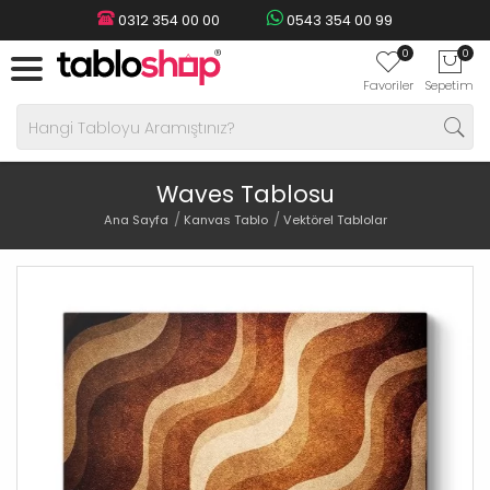
0312 354 00 00
0543 354 00 99
0
0
Favoriler
Sepetim
Waves Tablosu
Ana Sayfa
Kanvas Tablo
Vektörel Tablolar