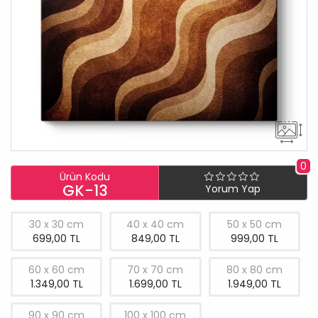
0
Ürün Kodu
GK-13
Yorum Yap
30 x 30 cm
40 x 40 cm
50 x 50 cm
699,00 TL
849,00 TL
999,00 TL
60 x 60 cm
70 x 70 cm
80 x 80 cm
1.349,00 TL
1.699,00 TL
1.949,00 TL
90 x 90 cm
100 x 100 cm