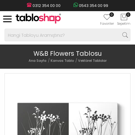
0312 354 00 00
0543 354 00 99
0
0
Favoriler
Sepetim
W&B Flowers Tablosu
Ana Sayfa
Kanvas Tablo
Vektörel Tablolar