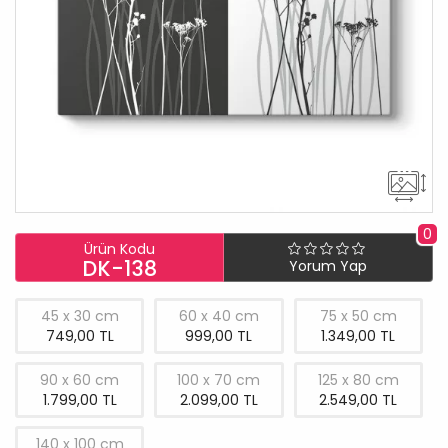
0
Ürün Kodu
DK-138
Yorum Yap
45 x 30 cm
60 x 40 cm
75 x 50 cm
749,00 TL
999,00 TL
1.349,00 TL
90 x 60 cm
100 x 70 cm
125 x 80 cm
1.799,00 TL
2.099,00 TL
2.549,00 TL
140 x 100 cm