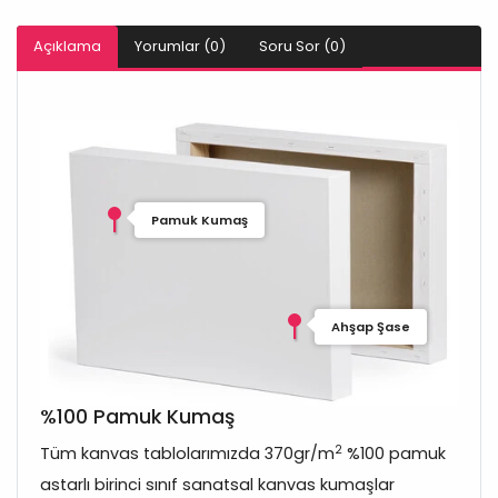
Açıklama
Yorumlar (0)
Soru Sor (0)
Pamuk Kumaş
Ahşap Şase
%100 Pamuk Kumaş
2
Tüm kanvas tablolarımızda 370gr/m
%100 pamuk
astarlı birinci sınıf sanatsal kanvas kumaşlar