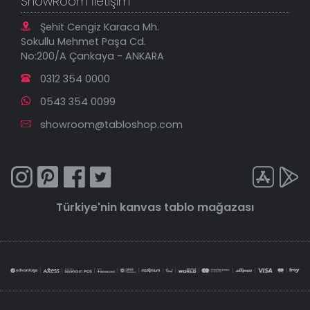
ShowRoom İletişim
Şehit Cengiz Karaca Mh.
Sokullu Mehmet Paşa Cd.
No:200/A Çankaya - ANKARA
0312 354 0000
0543 354 0099
showroom@tabloshop.com
Türkiye'nin
kanvas tablo
mağazası