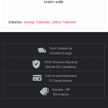
teslim edilir.
Etiketler:
Girdap Tabloları
,
Zebra Tabloları
Tüm Türkiye'ye
Ücretsiz Kargo
%100 Güvenli Alışveriş
256 Bit SSL Sertifikası
Tüm Kredi Kartlarına
12 Taksit İmkanı
Havale - Eft
%5 İndirim