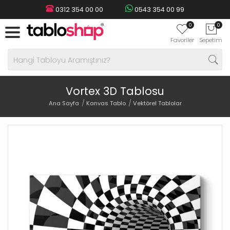
0312 354 00 00
0543 354 00 99
0
0
Favoriler
Sepetim
Vortex 3D Tablosu
Ana Sayfa
Kanvas Tablo
Vektörel Tablolar