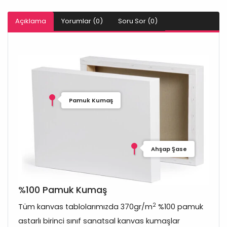
Açıklama
Yorumlar (0)
Soru Sor (0)
Pamuk Kumaş
Ahşap Şase
%100 Pamuk Kumaş
2
Tüm kanvas tablolarımızda 370gr/m
%100 pamuk
astarlı birinci sınıf sanatsal kanvas kumaşlar