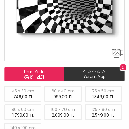
0
Ürün Kodu
GK-43
Yorum Yap
45 x 30 cm
60 x 40 cm
75 x 50 cm
749,00 TL
999,00 TL
1.349,00 TL
90 x 60 cm
100 x 70 cm
125 x 80 cm
1.799,00 TL
2.099,00 TL
2.549,00 TL
140 x 100 cm