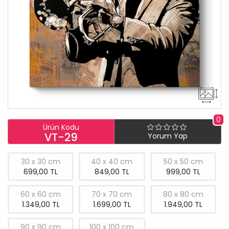
0
Ürün Kodu
VT-29
Yorum Yap
30 x 30 cm
40 x 40 cm
50 x 50 cm
699,00 TL
849,00 TL
999,00 TL
60 x 60 cm
70 x 70 cm
80 x 80 cm
1.349,00 TL
1.699,00 TL
1.949,00 TL
90 x 90 cm
100 x 100 cm