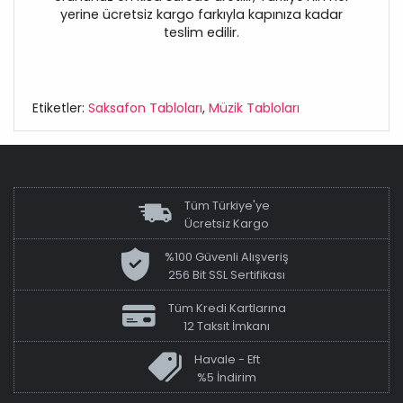
yerine ücretsiz kargo farkıyla kapınıza kadar
teslim edilir.
Etiketler:
Saksafon Tabloları
,
Müzik Tabloları
Tüm Türkiye'ye
Ücretsiz Kargo
%100 Güvenli Alışveriş
256 Bit SSL Sertifikası
Tüm Kredi Kartlarına
12 Taksit İmkanı
Havale - Eft
%5 İndirim