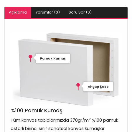
Açıklama
Yorumlar (0)
Soru Sor (0)
Pamuk Kumaş
Ahşap Şase
%100 Pamuk Kumaş
2
Tüm kanvas tablolarımızda 370gr/m
%100 pamuk
astarlı birinci sınıf sanatsal kanvas kumaşlar