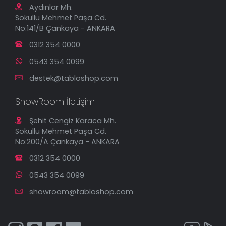
Gizlilik Güvenlik Politikası
Aydınlar Mh.
Yeni Eklenenler
Sokullu Mehmet Paşa Cd.
En Çok Satılanlar
No:141/B Çankaya - ANKARA
İndirimli Tablolar
0312 354 0000
0543 354 0099
destek@tabloshop.com
ShowRoom İletişim
Şehit Cengiz Karaca Mh.
Sokullu Mehmet Paşa Cd.
No:200/A Çankaya - ANKARA
0312 354 0000
0543 354 0099
showroom@tabloshop.com