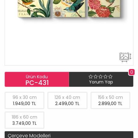
0
Ürün Kodu
PC-431
Yorum Yap
96 x 30 cm
126 x 40 cm
156 x 50 cm
1.949,00 TL
2.499,00 TL
2.899,00 TL
186 x 60 cm
3.749,00 TL
Çerçeve Modelleri