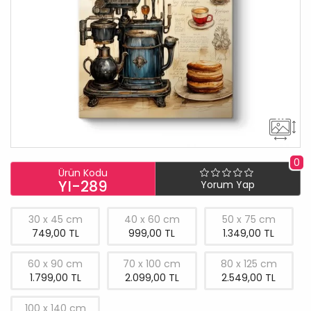
0
Ürün Kodu
YI-289
Yorum Yap
30 x 45 cm
40 x 60 cm
50 x 75 cm
749,00 TL
999,00 TL
1.349,00 TL
60 x 90 cm
70 x 100 cm
80 x 125 cm
1.799,00 TL
2.099,00 TL
2.549,00 TL
100 x 140 cm