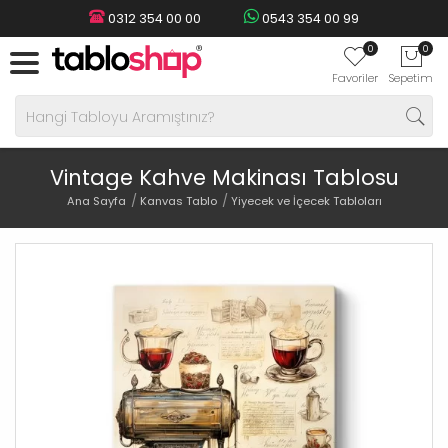
0312 354 00 00
0543 354 00 99
0
0
Favoriler
Sepetim
Vintage Kahve Makinası Tablosu
Ana Sayfa
Kanvas Tablo
Yiyecek ve İçecek Tabloları