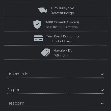
Tüm Türkiye'ye
Ücretsiz Kargo
%100 Güvenli Alışveriş
256 Bit SSL Sertifikası
Tüm Kredi Kartlarına
12 Taksit İmkanı
Havale - Eft
%5 İndirim
Hakkımızda
+200K modeli en uygun fiyat ve kaliteden sunan
TabloShop, müşteri memnuniyetini en üst seviyede
Bilgiler
tutmaya çalışır. Uzman kadrosu ile profesyonel işçilikle
%100 yerli üretim ve 1. sınıf kalite sunar.
Hakkımızda
Hesabım
İletişim Bilgileri
Referanslar