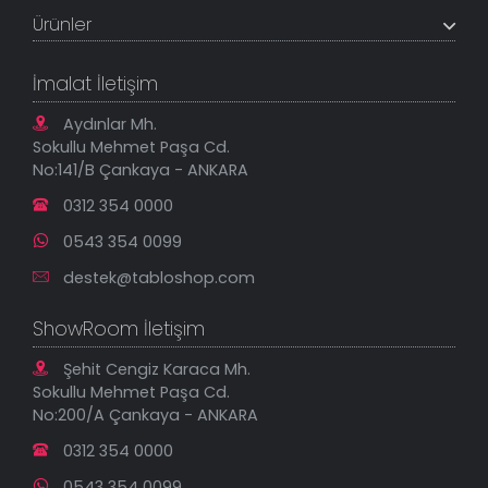
Müşteri Paneli
Banka Hesapları
Ürünler
Tüm Siparişlerim
Sık Sorulan Sorular
Sipariş Takibi
Tablo Ölçü ve Fiyatları
Kanvas Tablolar
Geçerli İade Koşulları
İmalat İletişim
Tablonu Sen Tasarla
Mesafeli Satış Sözleşmesi
Tablo Saatler
Gizlilik Güvenlik Politikası
Aydınlar Mh.
Yeni Eklenenler
Sokullu Mehmet Paşa Cd.
En Çok Satılanlar
No:141/B Çankaya - ANKARA
İndirimli Tablolar
0312 354 0000
0543 354 0099
destek@tabloshop.com
ShowRoom İletişim
Şehit Cengiz Karaca Mh.
Sokullu Mehmet Paşa Cd.
No:200/A Çankaya - ANKARA
0312 354 0000
0543 354 0099