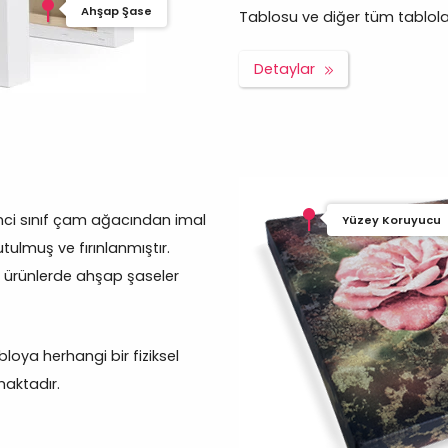
Ahşap Şase
Tablosu ve diğer tüm tablolar p
Detaylar
inci sınıf çam ağacından imal
Yüzey Koruyucu
tulmuş ve fırınlanmıştır.
m ürünlerde ahşap şaseler
oya herhangi bir fiziksel
aktadır.