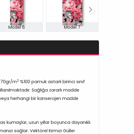
Model 6
Model 7
Model
2
370gr/m
%100 pamuk astarlı birinci sınıf
lanılmaktadır. Sağlığa zararlı madde
veya herhangi bir kanserojen madde
s kumaşlar, uzun yıllar boyunca dayanıklı
anızı sağlar. Vektörel Kırmızı Güller