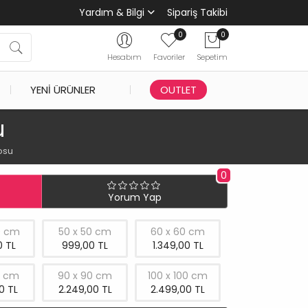
Yardım & Bilgi
Sipariş Takibi
0
0
Hesabım
Favoriler
Sepetim
YENI ÜRÜNLER
OUTLET
u
losu
0
Yorum Yap
0 cm
50 x 50 cm
60 x 60 cm
 TL
999,00 TL
1.349,00 TL
0 cm
90 x 90 cm
100 x 100 cm
0 TL
2.249,00 TL
2.499,00 TL