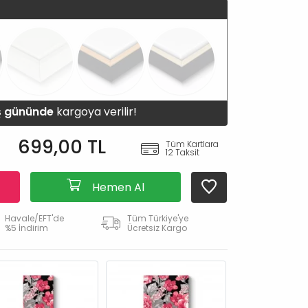
iş gününde
kargoya verilir!
699,00 TL
Tüm Kartlara
12 Taksit
Hemen Al
Havale/EFT'de
Tüm Türkiye'ye
%5 İndirim
Ücretsiz Kargo