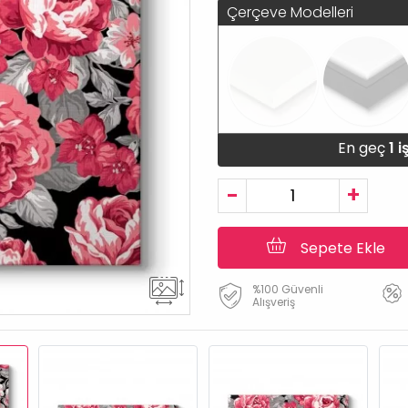
Çerçeve Modelleri
En geç
1 
-
+
Sepete Ekle
%100 Güvenli
Alışveriş