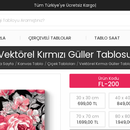
Tüm Türkiye'ye Ücretsiz Kargo
|
RLA
ÇERÇEVELI TABLOLAR
TABLO SAAT
Vektörel Kırmızı Güller Tablos
a Sayfa
Kanvas Tablo
Çiçek Tabloları
Vektörel Kırmızı Güller Tab
Ürün Kodu
FL-200
30 x 30 cm
40 x 4
699,00 TL
849,00
70 x 70 cm
80 x 8
1.699,00 TL
1.949,0