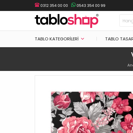
0312 354 00 00
0543 354 00 99
TABLO KATEGORILERI
TABLO TASA
An