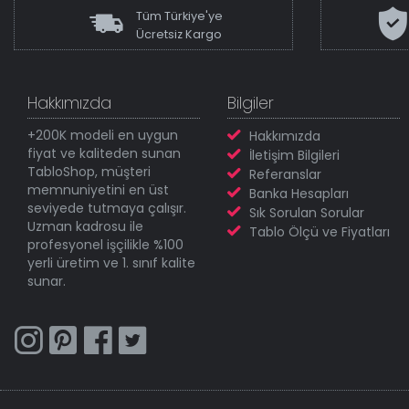
Tüm Türkiye'ye
Ücretsiz Kargo
Hakkımızda
Bilgiler
+200K modeli en uygun
Hakkımızda
fiyat ve kaliteden sunan
İletişim Bilgileri
TabloShop, müşteri
Referanslar
memnuniyetini en üst
Banka Hesapları
seviyede tutmaya çalışır.
Sık Sorulan Sorular
Uzman kadrosu ile
Tablo Ölçü ve Fiyatları
profesyonel işçilikle %100
yerli üretim ve 1. sınıf kalite
sunar.