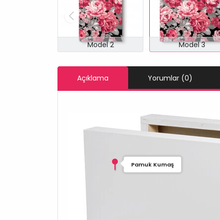
Model 2
Model 3
Açıklama
Yorumlar (0)
Pamuk Kumaş