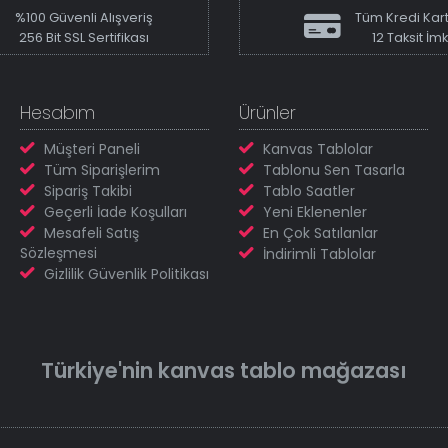
%100 Güvenli Alışveriş
Tüm Kredi Kart
256 Bit SSL Sertifikası
12 Taksit İm
Hesabım
Ürünler
Müşteri Paneli
Kanvas Tablolar
Tüm Siparişlerim
Tablonu Sen Tasarla
Sipariş Takibi
Tablo Saatler
Geçerli İade Koşulları
Yeni Eklenenler
Mesafeli Satış
En Çok Satılanlar
Sözleşmesi
İndirimli Tablolar
Gizlilik Güvenlik Politikası
Türkiye'nin
kanvas tablo
mağazası