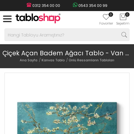
0312 354 00 00
0543 354 00 99
0
0
Favoriler
Sepetim
Çiçek Açan Badem Ağacı Tablo - Van Gogh
Ana Sayfa
Kanvas Tablo
Ünlü Ressamların Tabloları