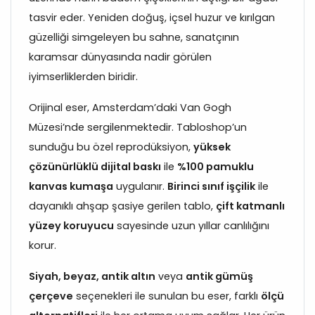
tasvir eder. Yeniden doğuş, içsel huzur ve kırılgan
güzelliği simgeleyen bu sahne, sanatçının
karamsar dünyasında nadir görülen
iyimserliklerden biridir.
Orijinal eser, Amsterdam’daki Van Gogh
Müzesi’nde sergilenmektedir. Tabloshop’un
sunduğu bu özel reprodüksiyon,
yüksek
çözünürlüklü dijital baskı
ile
%100 pamuklu
kanvas kumaşa
uygulanır.
Birinci sınıf işçilik
ile
dayanıklı ahşap şasiye gerilen tablo,
çift katmanlı
yüzey koruyucu
sayesinde uzun yıllar canlılığını
korur.
Siyah, beyaz, antik altın
veya
antik gümüş
çerçeve
seçenekleri ile sunulan bu eser, farklı
ölçü