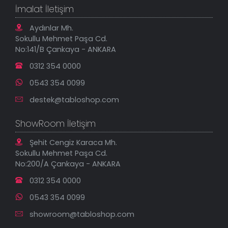
Geçerli İade Koşulları
İmalat İletişim
Tablonu Sen Tasarla
Mesafeli Satış Sözleşmesi
Tablo Saatler
Gizlilik Güvenlik Politikası
Aydınlar Mh.
Yeni Eklenenler
Sokullu Mehmet Paşa Cd.
En Çok Satılanlar
No:141/B Çankaya - ANKARA
İndirimli Tablolar
0312 354 0000
0543 354 0099
destek@tabloshop.com
ShowRoom İletişim
Şehit Cengiz Karaca Mh.
Sokullu Mehmet Paşa Cd.
No:200/A Çankaya - ANKARA
0312 354 0000
0543 354 0099
showroom@tabloshop.com