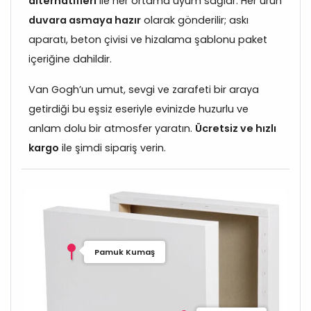
alternatifleri
ile her ortama uyum sağlar. Her ürün
duvara asmaya hazır
olarak gönderilir; askı
aparatı, beton çivisi ve hizalama şablonu paket
içeriğine dahildir.
Van Gogh’un umut, sevgi ve zarafeti bir araya
getirdiği bu eşsiz eseriyle evinizde huzurlu ve
anlam dolu bir atmosfer yaratın.
Ücretsiz ve hızlı
kargo
ile şimdi sipariş verin.
Pamuk Kumaş