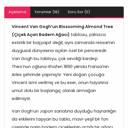
Açıklama
Yorumlar (18)
Soru Sor (0)
Vincent Van Gogh’un Blossoming Almond Tree
(Çiçek Açan Badem Ağacı)
tablosu, yalnızca
estetik bir başyapıt değil, aynı zamanda ressamın
duygusal dünyasına açılan özel bir penceredir.
Van Gogh bu tabloyu, çok sevdiği kardeşi
Theo’nun oğluna ithafen 1890 yılında Fransa’nın
Arles şehrinde yapmıştır. Yeni doğan çocuğa
Vincent ismi verilmiş ve bu eser, onun hayatına
umut dolu bir başlangıç olarak armağan
edilmiştir.
Van Gogh’un Japon sanatına duyduğu hayranlığın
da etkilerini taşıyan bu tablo, mavi-yeşil bir fon
üzerinde narin badem çiçeklerinin açtığı bir ağacı