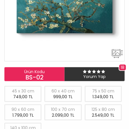
18
Ürün Kodu
BS-02
Yorum Yap
45 x 30 cm
60 x 40 cm
75 x 50 cm
749,00 TL
999,00 TL
1.349,00 TL
90 x 60 cm
100 x 70 cm
125 x 80 cm
1.799,00 TL
2.099,00 TL
2.549,00 TL
140 x 100 cm