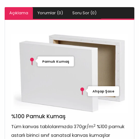
Açıklama
Yorumlar (0)
Soru Sor (0)
Pamuk Kumaş
Ahşap Şase
%100 Pamuk Kumaş
2
Tüm kanvas tablolarımızda 370gr/m
%100 pamuk
astarlı birinci sınıf sanatsal kanvas kumaşlar