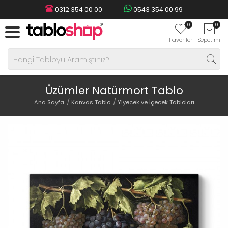
0312 354 00 00
0543 354 00 99
0
0
Favoriler
Sepetim
Üzümler Natürmort Tablo
Ana Sayfa
Kanvas Tablo
Yiyecek ve İçecek Tabloları