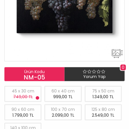
0
Ürün Kodu
NM-05
Yorum Yap
45 x 30 cm
60 x 40 cm
75 x 50 cm
749,00 TL
999,00 TL
1.349,00 TL
90 x 60 cm
100 x 70 cm
125 x 80 cm
1.799,00 TL
2.099,00 TL
2.549,00 TL
140 x 100 cm