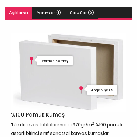
Açıklama
Yorumlar (1)
Soru Sor (0)
Pamuk Kumaş
Ahşap Şase
%100 Pamuk Kumaş
2
Tüm kanvas tablolarımızda 370gr/m
%100 pamuk
astarlı birinci sınıf sanatsal kanvas kumaşlar