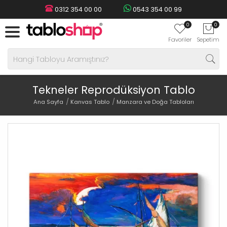
0312 354 00 00
0543 354 00 99
0
0
Favoriler
Sepetim
Tekneler Reprodüksiyon Tablo
Ana Sayfa
Kanvas Tablo
Manzara ve Doğa Tabloları