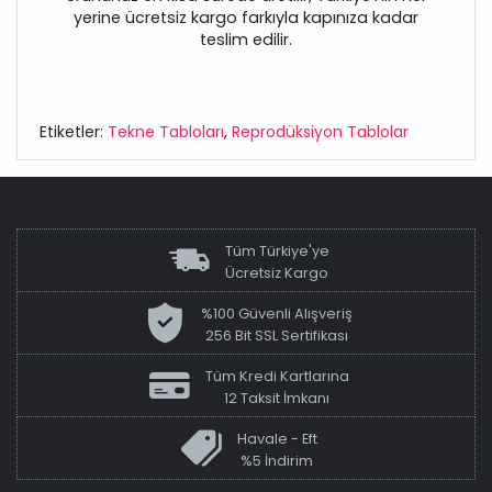
yerine ücretsiz kargo farkıyla kapınıza kadar
teslim edilir.
Etiketler:
Tekne Tabloları
,
Reprodüksiyon Tablolar
Tüm Türkiye'ye
Ücretsiz Kargo
%100 Güvenli Alışveriş
256 Bit SSL Sertifikası
Tüm Kredi Kartlarına
12 Taksit İmkanı
Havale - Eft
%5 İndirim