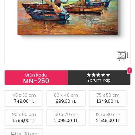
1
Ürün Kodu
MN-250
Yorum Yap
45 x 30 cm
60 x 40 cm
75 x 50 cm
749,00 TL
999,00 TL
1.349,00 TL
90 x 60 cm
100 x 70 cm
125 x 80 cm
1.799,00 TL
2.099,00 TL
2.549,00 TL
140 x 100 cm