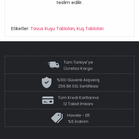
teslim edilir.
Etiketler:
Tavus Kuşu Tabloları
,
Kuş Tabloları
Tüm Türkiye'ye
Ücretsiz Kargo
%100 Güvenli Alışveriş
256 Bit SSL Sertifikası
Tüm Kredi Kartlarına
12 Taksit İmkanı
Havale - Eft
%5 İndirim