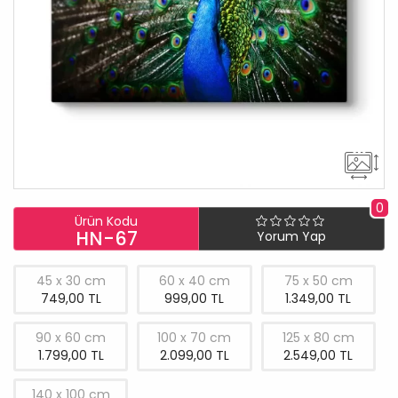
0
Ürün Kodu
HN-67
Yorum Yap
45 x 30 cm
60 x 40 cm
75 x 50 cm
749,00 TL
999,00 TL
1.349,00 TL
90 x 60 cm
100 x 70 cm
125 x 80 cm
1.799,00 TL
2.099,00 TL
2.549,00 TL
140 x 100 cm