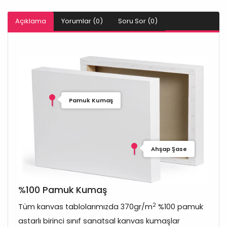
Açıklama
Yorumlar (0)
Soru Sor (0)
Pamuk Kumaş
Ahşap Şase
%100 Pamuk Kumaş
2
Tüm kanvas tablolarımızda 370gr/m
%100 pamuk
astarlı birinci sınıf sanatsal kanvas kumaşlar