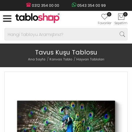
0312 354 00 00
0543 354 00 99
0
0
Favoriler
Sepetim
Tavus Kuşu Tablosu
Ana Sayfa
Kanvas Tablo
Hayvan Tabloları