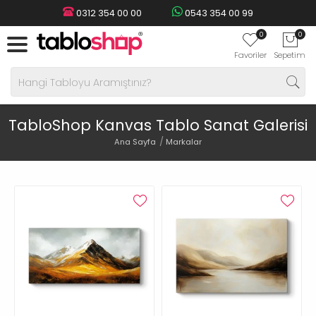
0312 354 00 00
0543 354 00 99
0
0
Favoriler
Sepetim
TabloShop Kanvas Tablo Sanat Galerisi
Ana Sayfa
Markalar