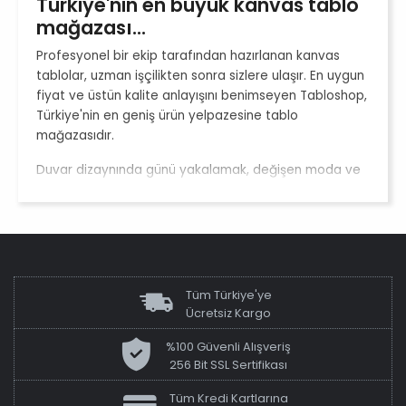
Türkiye'nin en büyük kanvas tablo
mağazası...
Profesyonel bir ekip tarafından hazırlanan kanvas
tablolar, uzman işçilikten sonra sizlere ulaşır. En uygun
fiyat ve üstün kalite anlayışını benimseyen Tabloshop,
Türkiye'nin en geniş ürün yelpazesine tablo
mağazasıdır.
Duvar dizaynında günü yakalamak, değişen moda ve
trendlere uyum sağlamak isteyen bunun yanında
aradığı kalitedeki ürünü, uygun fiyata temin etmek
isteyen müşterilerimize çok yakınız.
Üretim Aşamaları
Tüm Türkiye'ye
Hızlı kargo ve zamanında teslimat
Ücretsiz Kargo
Tabloshop'tan yaptığınız alışverişlerde alışveriş limiti
%100 Güvenli Alışveriş
olmaksızın Türkiye'nin her yerine ücretsiz kargo
256 Bit SSL Sertifikası
avantajıyla siparişiniz en hızlı şekilde sizlere ulaştırılır.
Tüm Kredi Kartlarına