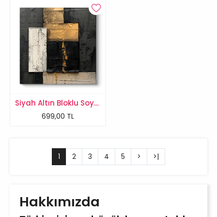
Siyah Altın Bloklu Soyut Kanvas Tablo
699,00 TL
1
2
3
4
5
>
>|
Hakkımızda