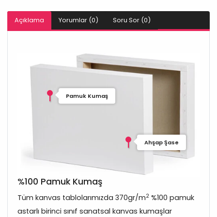
Açıklama
Yorumlar (0)
Soru Sor (0)
Pamuk Kumaş
Ahşap Şase
%100 Pamuk Kumaş
2
Tüm kanvas tablolarımızda 370gr/m
%100 pamuk
astarlı birinci sınıf sanatsal kanvas kumaşlar