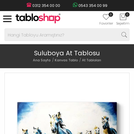
0312 354 00 00
0543 354 00 99
0
0
Favoriler
Sepetim
Suluboya At Tablosu
Ana Sayfa
Kanvas Tablo
At Tabloları