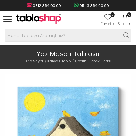
0312 354 00 00
0543 354 00 99
0
0
Favoriler
Sepetim
Yaz Masalı Tablosu
Ana Sayfa
Kanvas Tablo
Çocuk - Bebek Odası