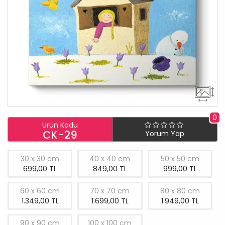
0
Ürün Kodu
CK-29
Yorum Yap
30 x 30 cm
40 x 40 cm
50 x 50 cm
699,00 TL
849,00 TL
999,00 TL
60 x 60 cm
70 x 70 cm
80 x 80 cm
1.349,00 TL
1.699,00 TL
1.949,00 TL
90 x 90 cm
100 x 100 cm