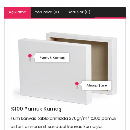
Açıklama
Yorumlar (0)
Soru Sor (0)
Pamuk Kumaş
Ahşap Şase
%100 Pamuk Kumaş
2
Tüm kanvas tablolarımızda 370gr/m
%100 pamuk
astarlı birinci sınıf sanatsal kanvas kumaşlar