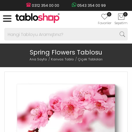
0312 354 00 00
0543 354 00 99
0
0
Favoriler
Sepetim
Spring Flowers Tablosu
Ana Sayfa
Kanvas Tablo
Çiçek Tabloları