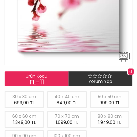
0
Ürün Kodu
FL-11
Yorum Yap
30 x 30 cm
40 x 40 cm
50 x 50 cm
699,00 TL
849,00 TL
999,00 TL
60 x 60 cm
70 x 70 cm
80 x 80 cm
1.349,00 TL
1.699,00 TL
1.949,00 TL
90 x 90 cm
100 x 100 cm