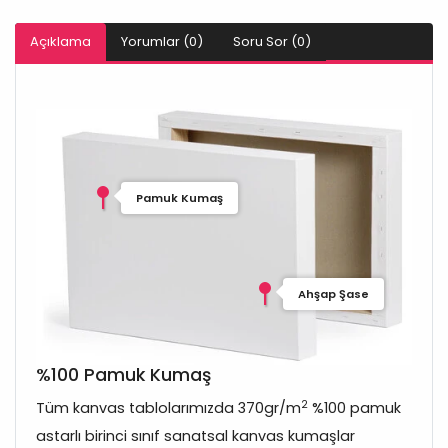
Açıklama
Yorumlar (0)
Soru Sor (0)
Pamuk Kumaş
Ahşap Şase
%100 Pamuk Kumaş
2
Tüm kanvas tablolarımızda 370gr/m
%100 pamuk
astarlı birinci sınıf sanatsal kanvas kumaşlar