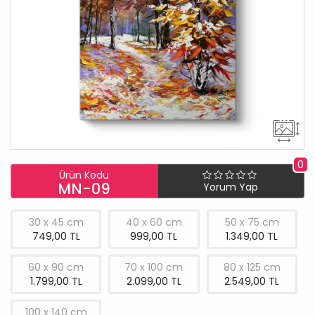
0
Ürün Kodu
MN-09
Yorum Yap
30 x 45 cm
40 x 60 cm
50 x 75 cm
749,00 TL
999,00 TL
1.349,00 TL
60 x 90 cm
70 x 100 cm
80 x 125 cm
1.799,00 TL
2.099,00 TL
2.549,00 TL
100 x 140 cm