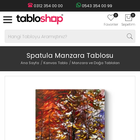
0312 354 00 00
0543 354 00 99
0
0
Favoriler
Sepetim
Spatula Manzara Tablosu
Ana Sayfa
Kanvas Tablo
Manzara ve Doğa Tabloları