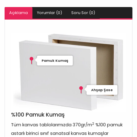
Açıklama
Yorumlar (0)
Soru Sor (0)
Pamuk Kumaş
Ahşap Şase
%100 Pamuk Kumaş
2
Tüm kanvas tablolarımızda 370gr/m
%100 pamuk
astarlı birinci sınıf sanatsal kanvas kumaşlar