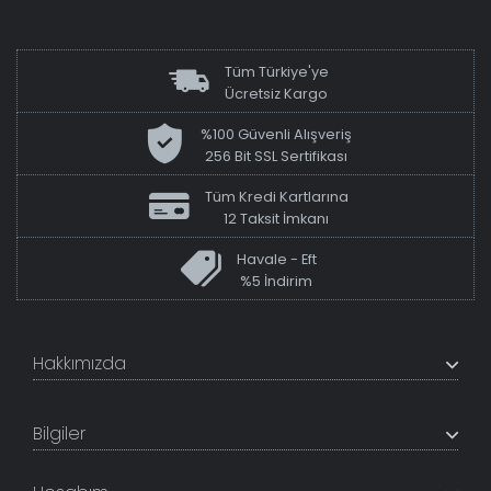
Tüm Türkiye'ye
Ücretsiz Kargo
%100 Güvenli Alışveriş
256 Bit SSL Sertifikası
Tüm Kredi Kartlarına
12 Taksit İmkanı
Havale - Eft
%5 İndirim
Hakkımızda
+200K modeli en uygun fiyat ve kaliteden sunan
TabloShop, müşteri memnuniyetini en üst seviyede
Bilgiler
tutmaya çalışır. Uzman kadrosu ile profesyonel işçilikle
%100 yerli üretim ve 1. sınıf kalite sunar.
Hakkımızda