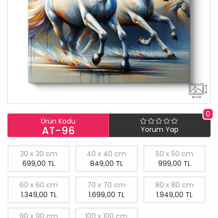
0
Ürün Kodu
AT-96
Yorum Yap
30 x 30 cm
40 x 40 cm
50 x 50 cm
699,00 TL
849,00 TL
999,00 TL
60 x 60 cm
70 x 70 cm
80 x 80 cm
1.349,00 TL
1.699,00 TL
1.949,00 TL
90 x 90 cm
100 x 100 cm