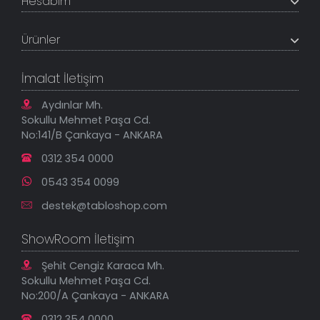
Hesabım
İletişim Bilgileri
Referanslar
Müşteri Paneli
Banka Hesapları
Ürünler
Tüm Siparişlerim
Sık Sorulan Sorular
Sipariş Takibi
Tablo Ölçü ve Fiyatları
Kanvas Tablolar
Geçerli İade Koşulları
İmalat İletişim
Tablonu Sen Tasarla
Mesafeli Satış Sözleşmesi
Tablo Saatler
Gizlilik Güvenlik Politikası
Aydınlar Mh.
Yeni Eklenenler
Sokullu Mehmet Paşa Cd.
En Çok Satılanlar
No:141/B Çankaya - ANKARA
İndirimli Tablolar
0312 354 0000
0543 354 0099
destek@tabloshop.com
ShowRoom İletişim
Şehit Cengiz Karaca Mh.
Sokullu Mehmet Paşa Cd.
No:200/A Çankaya - ANKARA
0312 354 0000