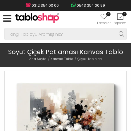
0312 354 00 00
0543 354 00 99
0
0
Favoriler
Sepetim
Soyut Çiçek Patlaması Kanvas Tablo
Ana Sayfa
Kanvas Tablo
Çiçek Tabloları