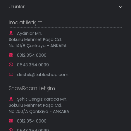
Müşteri Paneli
Banka Hesapları
Ürünler
Tüm Siparişlerim
Sık Sorulan Sorular
Sipariş Takibi
Tablo Ölçü ve Fiyatları
Kanvas Tablolar
Geçerli İade Koşulları
İmalat İletişim
Tablonu Sen Tasarla
Mesafeli Satış Sözleşmesi
Tablo Saatler
Gizlilik Güvenlik Politikası
Aydınlar Mh.
Yeni Eklenenler
Sokullu Mehmet Paşa Cd.
En Çok Satılanlar
No:141/B Çankaya - ANKARA
İndirimli Tablolar
0312 354 0000
0543 354 0099
destek@tabloshop.com
ShowRoom İletişim
Şehit Cengiz Karaca Mh.
Sokullu Mehmet Paşa Cd.
No:200/A Çankaya - ANKARA
0312 354 0000
0543 354 0099