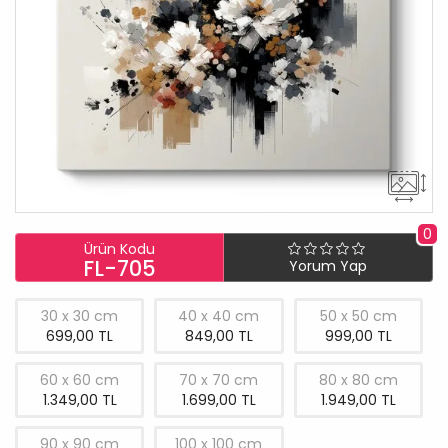
0
Ürün Kodu
FL-705
Yorum Yap
30 x 30 cm
40 x 40 cm
50 x 50 cm
699,00 TL
849,00 TL
999,00 TL
60 x 60 cm
70 x 70 cm
80 x 80 cm
1.349,00 TL
1.699,00 TL
1.949,00 TL
90 x 90 cm
100 x 100 cm