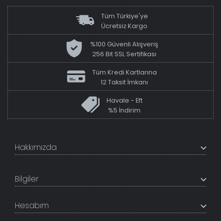
Tüm Türkiye'ye
Ücretsiz Kargo
%100 Güvenli Alışveriş
256 Bit SSL Sertifikası
Tüm Kredi Kartlarına
12 Taksit İmkanı
Havale - Eft
%5 İndirim
Hakkımızda
+200K modeli en uygun fiyat ve kaliteden sunan
TabloShop, müşteri memnuniyetini en üst seviyede
Bilgiler
tutmaya çalışır. Uzman kadrosu ile profesyonel işçilikle
%100 yerli üretim ve 1. sınıf kalite sunar.
Hakkımızda
Hesabım
İletişim Bilgileri
Referanslar