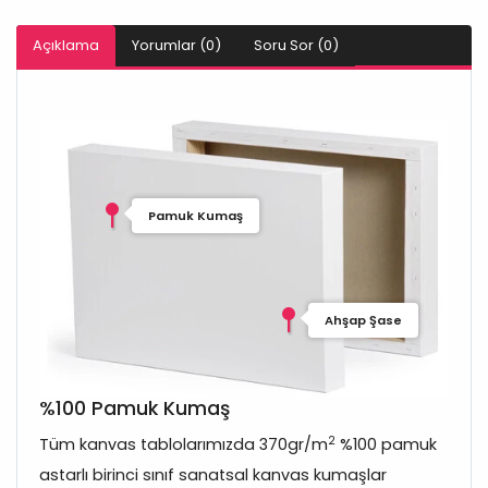
Açıklama
Yorumlar (0)
Soru Sor (0)
Pamuk Kumaş
Ahşap Şase
%100 Pamuk Kumaş
2
Tüm kanvas tablolarımızda 370gr/m
%100 pamuk
astarlı birinci sınıf sanatsal kanvas kumaşlar