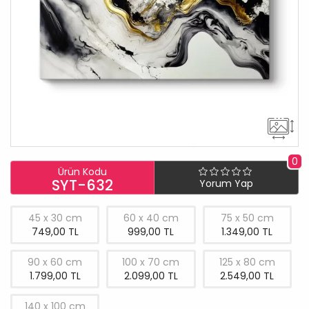
0
Ürün Kodu
SYT-632
Yorum Yap
45 x 30 cm
60 x 40 cm
75 x 50 cm
749,00 TL
999,00 TL
1.349,00 TL
90 x 60 cm
100 x 70 cm
125 x 80 cm
1.799,00 TL
2.099,00 TL
2.549,00 TL
140 x 100 cm