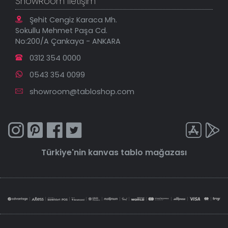
ShowRoom İletişim
Şehit Cengiz Karaca Mh.
Sokullu Mehmet Paşa Cd.
No:200/A Çankaya - ANKARA
0312 354 0000
0543 354 0099
showroom@tabloshop.com
Türkiye'nin
kanvas tablo
mağazası