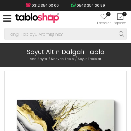
0312 354 00 00
0543 354 00 99
0
0
Favoriler
Sepetim
Soyut Altın Dalgalı Tablo
Ana Sayfa
Kanvas Tablo
Soyut Tablolar