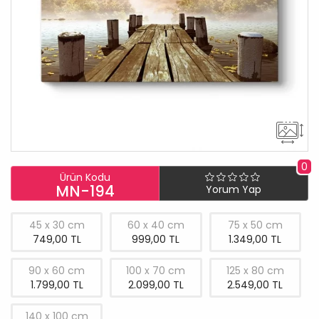
0
Ürün Kodu
MN-194
Yorum Yap
45 x 30 cm
60 x 40 cm
75 x 50 cm
749,00 TL
999,00 TL
1.349,00 TL
90 x 60 cm
100 x 70 cm
125 x 80 cm
1.799,00 TL
2.099,00 TL
2.549,00 TL
140 x 100 cm