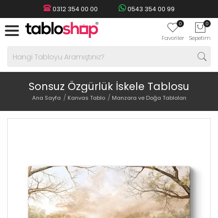
0312 354 00 00
0543 354 00 99
0
0
Favoriler
Sepetim
Sonsuz Özgürlük İskele Tablosu
Ana Sayfa
Kanvas Tablo
Manzara ve Doğa Tabloları