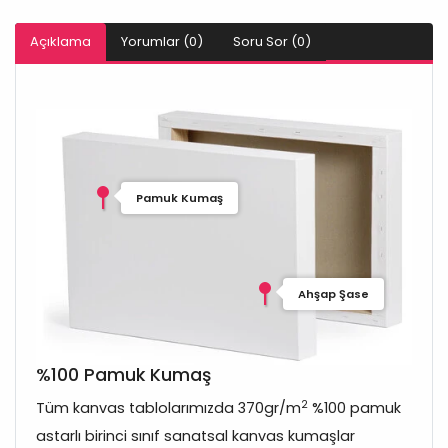
Açıklama
Yorumlar (0)
Soru Sor (0)
Pamuk Kumaş
Ahşap Şase
%100 Pamuk Kumaş
2
Tüm kanvas tablolarımızda 370gr/m
%100 pamuk
astarlı birinci sınıf sanatsal kanvas kumaşlar