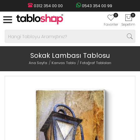
0312 354 00 00
0543 354 00 99
0
0
Favoriler
Sepetim
Sokak Lambası Tablosu
Ana Sayfa
Kanvas Tablo
Fotoğraf Tabloları