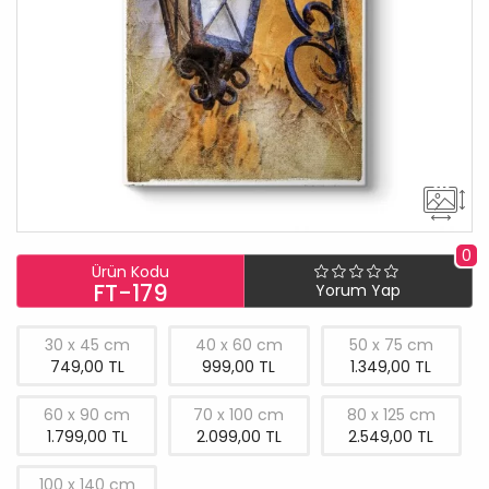
0
Ürün Kodu
FT-179
Yorum Yap
30 x 45 cm
40 x 60 cm
50 x 75 cm
749,00 TL
999,00 TL
1.349,00 TL
60 x 90 cm
70 x 100 cm
80 x 125 cm
1.799,00 TL
2.099,00 TL
2.549,00 TL
100 x 140 cm