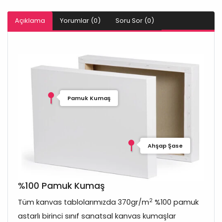
Açıklama
Yorumlar (0)
Soru Sor (0)
Pamuk Kumaş
Ahşap Şase
%100 Pamuk Kumaş
2
Tüm kanvas tablolarımızda 370gr/m
%100 pamuk
astarlı birinci sınıf sanatsal kanvas kumaşlar