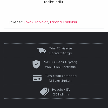
teslim edilir.
Etiketler:
Sokak Tabloları
,
Lamba Tabloları
Tüm Türkiye'ye
Ücretsiz Kargo
%100 Güvenli Alışveriş
256 Bit SSL Sertifikası
Tüm Kredi Kartlarına
12 Taksit İmkanı
Havale - Eft
%5 İndirim