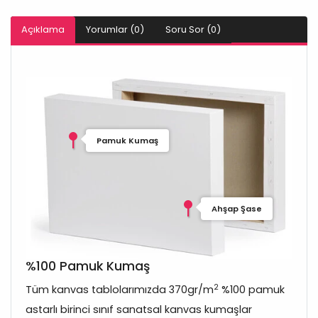
Açıklama
Yorumlar (0)
Soru Sor (0)
Pamuk Kumaş
Ahşap Şase
%100 Pamuk Kumaş
2
Tüm kanvas tablolarımızda 370gr/m
%100 pamuk
astarlı birinci sınıf sanatsal kanvas kumaşlar