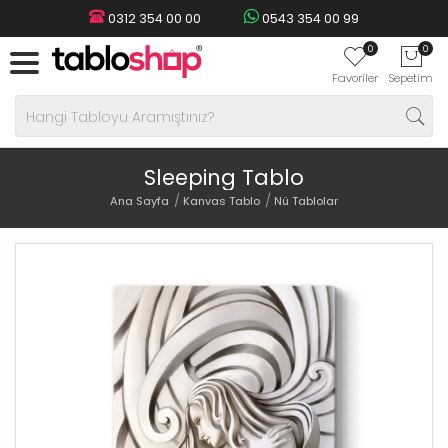
0312 354 00 00
0543 354 00 99
0
0
Favoriler
Sepetim
Sleeping Tablo
Ana Sayfa
Kanvas Tablo
Nü Tablolar