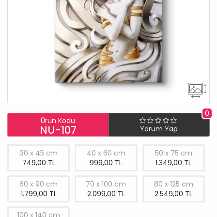
0
Ürün Kodu
NU-107
Yorum Yap
30 x 45 cm
40 x 60 cm
50 x 75 cm
749,00 TL
999,00 TL
1.349,00 TL
60 x 90 cm
70 x 100 cm
80 x 125 cm
1.799,00 TL
2.099,00 TL
2.549,00 TL
100 x 140 cm