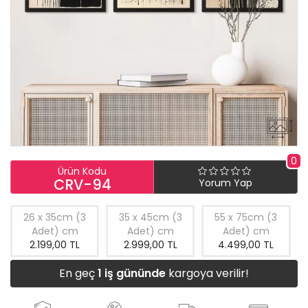
0
Ürün Kodu
CRV-94
Yorum Yap
26 x 35cm (3
35 x 45cm (3
55 x 75cm (3
Adet) cm
Adet) cm
Adet) cm
2.199,00 TL
2.999,00 TL
4.499,00 TL
En geç
1 iş gününde
kargoya verilir!