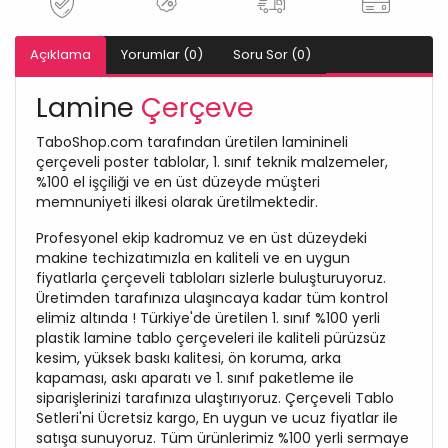
Açıklama
Yorumlar (0)
Soru Sor (0)
Lamine
Çerçeve
TaboShop.com tarafından üretilen laminineli
çerçeveli poster tablolar, 1. sınıf teknik malzemeler,
%100 el işçiliği ve en üst düzeyde müşteri
memnuniyeti ilkesi olarak üretilmektedir.
Profesyonel ekip kadromuz ve en üst düzeydeki
makine techizatımızla en kaliteli ve en uygun
fiyatlarla çerçeveli tabloları sizlerle buluşturuyoruz.
Üretimden tarafınıza ulaşıncaya kadar tüm kontrol
elimiz altında ! Türkiye'de üretilen 1. sınıf %100 yerli
plastik lamine tablo çerçeveleri ile kaliteli pürüzsüz
kesim, yüksek baskı kalitesi, ön koruma, arka
kapaması, askı aparatı ve 1. sınıf paketleme ile
siparişlerinizi tarafınıza ulaştırıyoruz. Çerçeveli Tablo
Setleri'ni Ücretsiz kargo, En uygun ve ucuz fiyatlar ile
satışa sunuyoruz. Tüm ürünlerimiz %100 yerli sermaye