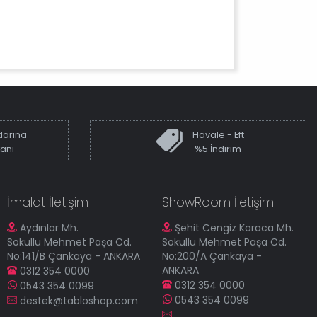
larına
Havale - Eft
kanı
%5 İndirim
İmalat İletişim
ShowRoom İletişim
Aydınlar Mh.
Şehit Cengiz Karaca Mh.
Sokullu Mehmet Paşa Cd.
Sokullu Mehmet Paşa Cd.
No:141/B Çankaya - ANKARA
No:200/A Çankaya -
ANKARA
0312 354 0000
0312 354 0000
0543 354 0099
0543 354 0099
destek@tabloshop.com