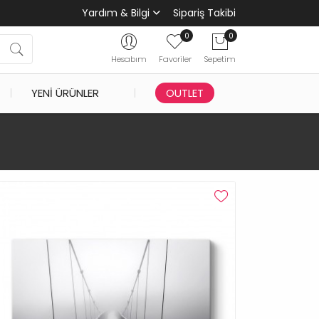
Yardım & Bilgi
Sipariş Takibi
0
0
Hesabım
Favoriler
Sepetim
YENI ÜRÜNLER
OUTLET