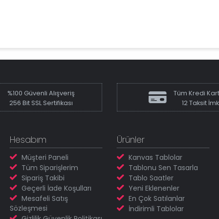
%100 Güvenli Alışveriş
Tüm Kredi Kart
256 Bit SSL Sertifikası
12 Taksit İm
Hesabım
Ürünler
Müşteri Paneli
Kanvas Tablolar
Tüm Siparişlerim
Tablonu Sen Tasarla
Sipariş Takibi
Tablo Saatler
Geçerli İade Koşulları
Yeni Eklenenler
Mesafeli Satış
En Çok Satılanlar
Sözleşmesi
İndirimli Tablolar
Gizlilik Güvenlik Politikası