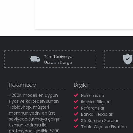
Tüm Türkiye'ye
Ücretsiz Kargo
Hakkımızda
Bilgiler
+200K modeli en uygun
Hakkımızda
fiyat ve kaliteden sunan
İletişim Bilgileri
TabloShop, müşteri
Referanslar
memnuniyetini en üst
Banka Hesapları
seviyede tutmaya çalışır.
Sık Sorulan Sorular
Uzman kadrosu ile
Tablo Ölçü ve Fiyatları
profesyonel işçilikle %100