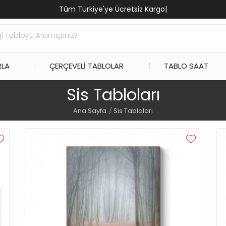
Tüm Türkiye'ye Ücretsiz Kargo
|
RLA
ÇERÇEVELI TABLOLAR
TABLO SAAT
Sis Tabloları
Ana Sayfa
Sis Tabloları