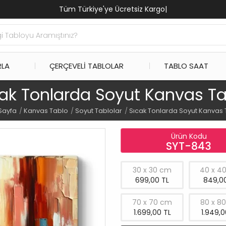
Tüm Türkiye'ye Ücretsiz Kargo
|
RLA
ÇERÇEVELI TABLOLAR
TABLO SAAT
cak Tonlarda Soyut Kanvas Ta
Sayfa
Kanvas Tablo
Soyut Tablolar
Sıcak Tonlarda Soyut Kanvas 
Ürün Kodu
SYT-843
30 x 30 cm
40 x 4
699,00 TL
849,00
70 x 70 cm
80 x 8
1.699,00 TL
1.949,0