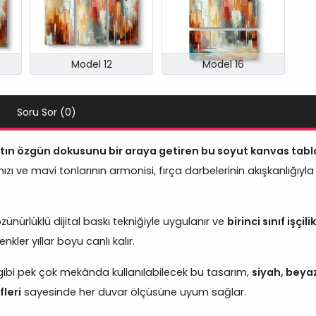
Model 12
Model 16
Soru Sor (0)
atın özgün dokusunu bir araya getiren bu soyut kanvas tabl
zı ve mavi tonlarının armonisi, fırça darbelerinin akışkanlığıyla
ünürlüklü dijital baskı tekniğiyle uygulanır ve
birinci sınıf işçilik
ler yıllar boyu canlı kalır.
ı gibi pek çok mekânda kullanılabilecek bu tasarım,
siyah, beyaz
fleri
sayesinde her duvar ölçüsüne uyum sağlar.