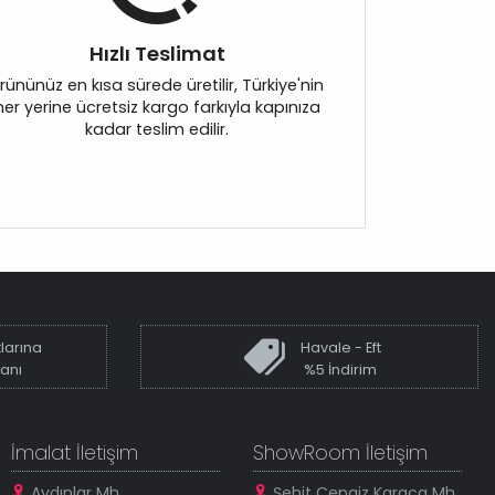
Hızlı Teslimat
rününüz en kısa sürede üretilir, Türkiye'nin
her yerine ücretsiz kargo farkıyla kapınıza
kadar teslim edilir.
larına
Havale - Eft
kanı
%5 İndirim
İmalat İletişim
ShowRoom İletişim
Aydınlar Mh.
Şehit Cengiz Karaca Mh.