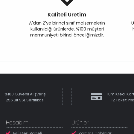
Kaliteli Üretim
n
A'dan Z'ye birinci sınıf malzemelerin
Ü
kullanıldığı ürünlerde, %100 müşteri
memnuniyeti birinci önceliğimizdir.
%100 Güvenli Alışveriş
Tüm Kredi Kart
256 Bit SSL Sertifikası
12 Taksit İm
Hesabım
Ürünler
Müşteri Paneli
Kanvas Tablolar