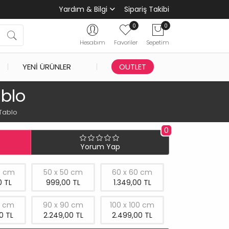
Yardım & Bilgi
Sipariş Takibi
0
0
Hesabım
Favoriler
Sepetim
YENI ÜRÜNLER
OUTLET
blo
Tablo
0
Yorum Yap
0 cm
50 x 50 cm
60 x 60 cm
 TL
999,00 TL
1.349,00 TL
0 cm
90 x 90 cm
100 x 100 cm
0 TL
2.249,00 TL
2.499,00 TL