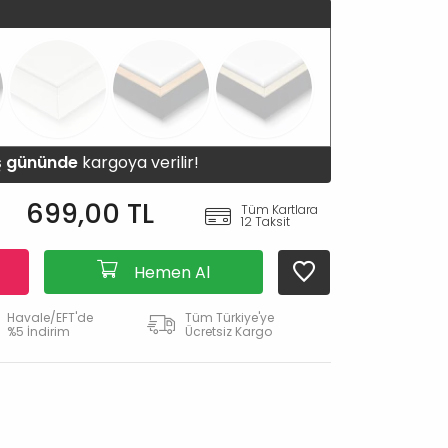
iş gününde
kargoya verilir!
699,00 TL
Tüm Kartlara
12 Taksit
Hemen Al
Havale/EFT'de
Tüm Türkiye'ye
%5 İndirim
Ücretsiz Kargo