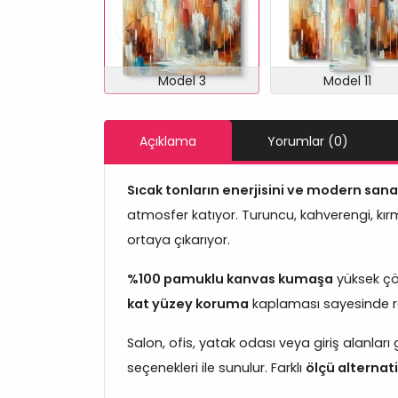
Model 3
Model 11
Açıklama
Yorumlar (0)
Sıcak tonların enerjisini ve modern san
atmosfer katıyor. Turuncu, kahverengi, kırmı
ortaya çıkarıyor.
%100 pamuklu kanvas kumaşa
yüksek çöz
kat yüzey koruma
kaplaması sayesinde renk
Salon, ofis, yatak odası veya giriş alanlar
seçenekleri ile sunulur. Farklı
ölçü alternati