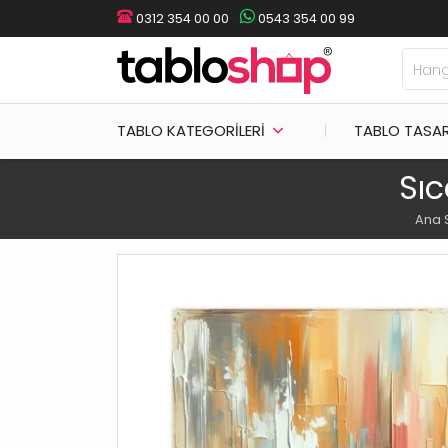
0312 354 00 00
0543 354 00 99
TABLO KATEGORILERI
TABLO TASA
Sı
Ana 