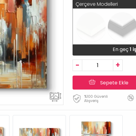
Çerçeve Modelleri
En geç
1 
-
+
Sepete Ekle
%100 Güvenli
Alışveriş