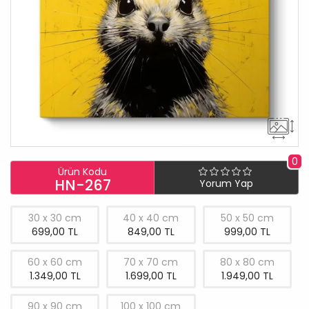
0
Ürün Kodu
HN-267
Yorum Yap
30 x 30 cm
40 x 40 cm
50 x 50 cm
699,00 TL
849,00 TL
999,00 TL
60 x 60 cm
70 x 70 cm
80 x 80 cm
1.349,00 TL
1.699,00 TL
1.949,00 TL
90 x 90 cm
100 x 100 cm