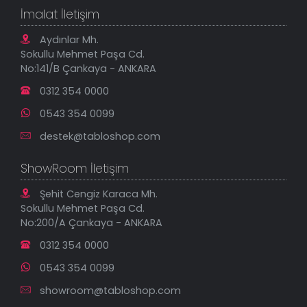
Kanvas Tablolar
Geçerli İade Koşulları
İmalat İletişim
Tablonu Sen Tasarla
Mesafeli Satış Sözleşmesi
Tablo Saatler
Gizlilik Güvenlik Politikası
Aydınlar Mh.
Yeni Eklenenler
Sokullu Mehmet Paşa Cd.
En Çok Satılanlar
No:141/B Çankaya - ANKARA
İndirimli Tablolar
0312 354 0000
0543 354 0099
destek@tabloshop.com
ShowRoom İletişim
Şehit Cengiz Karaca Mh.
Sokullu Mehmet Paşa Cd.
No:200/A Çankaya - ANKARA
0312 354 0000
0543 354 0099
showroom@tabloshop.com