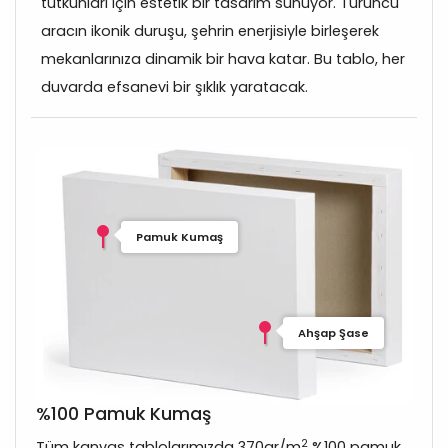
tutkunları için estetik bir tasarım sunuyor. Turuncu
aracın ikonik duruşu, şehrin enerjisiyle birleşerek
mekanlarınıza dinamik bir hava katar. Bu tablo, her
duvarda efsanevi bir şıklık yaratacak.
Pamuk Kumaş
Ahşap Şase
%100 Pamuk Kumaş
2
Tüm kanvas tablolarımızda 370gr/m
%100 pamuk