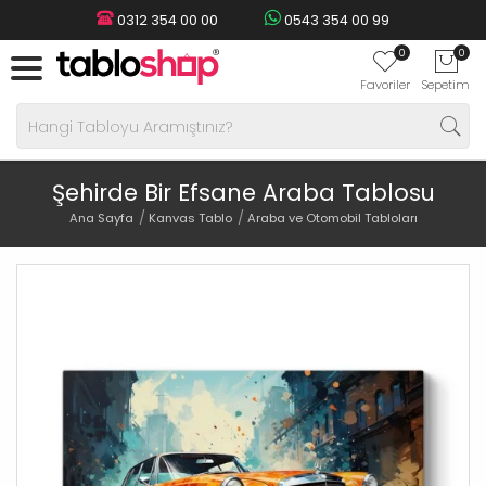
0312 354 00 00
0543 354 00 99
0
0
Favoriler
Sepetim
Şehirde Bir Efsane Araba Tablosu
Ana Sayfa
Kanvas Tablo
Araba ve Otomobil Tabloları