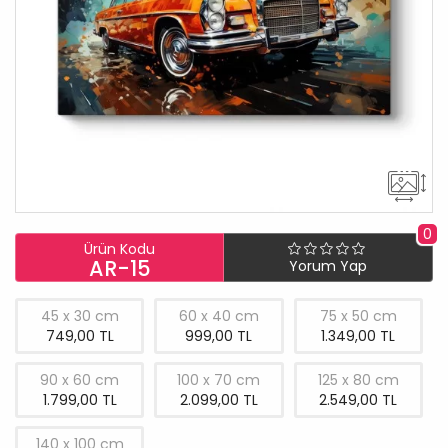
0
Ürün Kodu
AR-15
Yorum Yap
45 x 30 cm
60 x 40 cm
75 x 50 cm
749,00 TL
999,00 TL
1.349,00 TL
90 x 60 cm
100 x 70 cm
125 x 80 cm
1.799,00 TL
2.099,00 TL
2.549,00 TL
140 x 100 cm