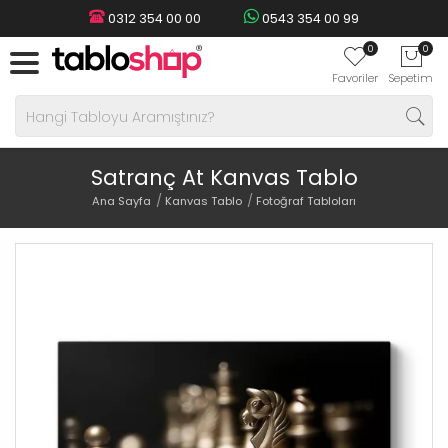
0312 354 00 00
0543 354 00 99
0
0
Favoriler
Sepetim
Satranç At Kanvas Tablo
Ana Sayfa
Kanvas Tablo
Fotoğraf Tabloları