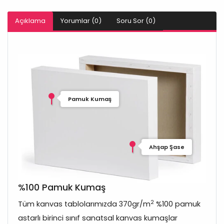
Açıklama
Yorumlar (0)
Soru Sor (0)
Pamuk Kumaş
Ahşap Şase
%100 Pamuk Kumaş
2
Tüm kanvas tablolarımızda 370gr/m
%100 pamuk
astarlı birinci sınıf sanatsal kanvas kumaşlar