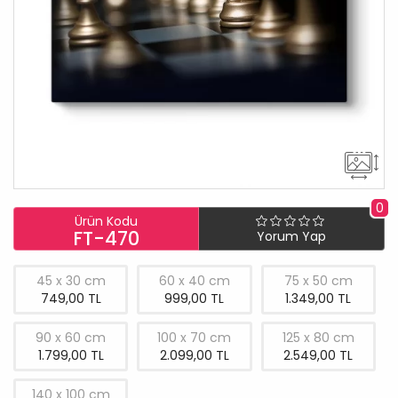
0
Ürün Kodu
FT-470
Yorum Yap
45 x 30 cm
60 x 40 cm
75 x 50 cm
749,00 TL
999,00 TL
1.349,00 TL
90 x 60 cm
100 x 70 cm
125 x 80 cm
1.799,00 TL
2.099,00 TL
2.549,00 TL
140 x 100 cm