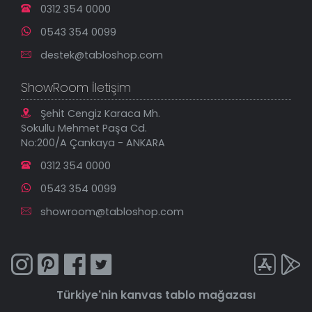
0312 354 0000
0543 354 0099
destek@tabloshop.com
ShowRoom İletişim
Şehit Cengiz Karaca Mh.
Sokullu Mehmet Paşa Cd.
No:200/A Çankaya - ANKARA
0312 354 0000
0543 354 0099
showroom@tabloshop.com
Türkiye'nin
kanvas tablo
mağazası