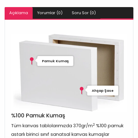
Açıklama
Yorumlar (0)
Soru Sor (0)
Pamuk Kumaş
Ahşap Şase
%100 Pamuk Kumaş
2
Tüm kanvas tablolarımızda 370gr/m
%100 pamuk
astarlı birinci sınıf sanatsal kanvas kumaşlar