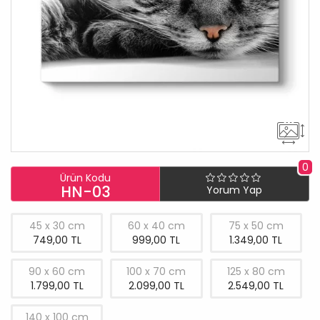
0
Ürün Kodu
HN-03
Yorum Yap
45 x 30 cm
60 x 40 cm
75 x 50 cm
749,00 TL
999,00 TL
1.349,00 TL
90 x 60 cm
100 x 70 cm
125 x 80 cm
1.799,00 TL
2.099,00 TL
2.549,00 TL
140 x 100 cm