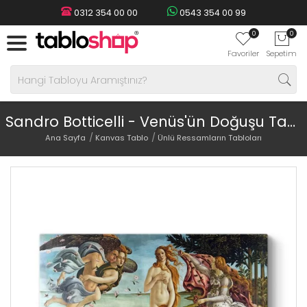
0312 354 00 00
0543 354 00 99
0
0
Favoriler
Sepetim
Sandro Botticelli - Venüs'ün Doğuşu Tablosu
Ana Sayfa
Kanvas Tablo
Ünlü Ressamların Tabloları